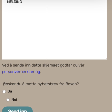
MELDING
Boxon benytter cookies for å optimalisere nettstedet og
for å forbedre besøket ditt. Ved å tillate cookies på
nettstedet vårt, gir du ditt samtykke til å bruke cookies.
Du kan også administrere innstillingene dine ved å klikke
på "Tilpass".
Ved å sende inn dette skjemaet godtar du vår
personvernerklæring
.
Ønsker du å motta nyhetsbrev fra Boxon?
Ja
Nei
Send inn