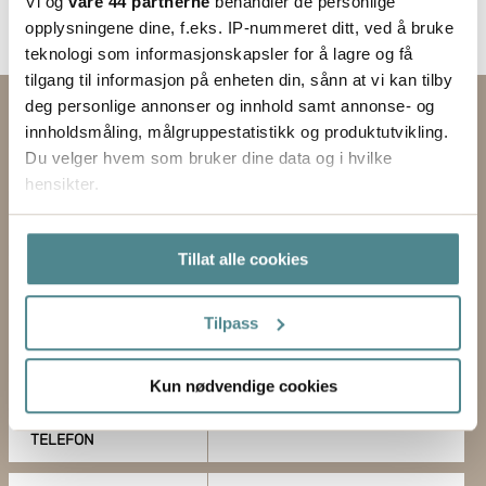
Vi og
våre 44 partnerne
behandler de personlige
opplysningene dine, f.eks. IP-nummeret ditt, ved å bruke
teknologi som informasjonskapsler for å lagre og få
tilgang til informasjon på enheten din, sånn at vi kan tilby
deg personlige annonser og innhold samt annonse- og
Kontakt oss via skjemaet
innholdsmåling, målgruppestatistikk og produktutvikling.
Du velger hvem som bruker dine data og i hvilke
EMNE
hensikter.
FORNAVN
Hvis du gir oss lov, vil vi også gjerne:
Tillat alle cookies
Innhente informasjon om den geografiske
ETTERNAVN
beliggenheten din, som kan være nøyaktig innenfor
flere meter
Tilpass
VIRKSOMHET
Identifisere enheten din ved å aktivt skanne den
for bestemte karakteristikker (fingeravtrykk)
E-POST
Kun nødvendige cookies
Under
mer info
kan du lese om hvordan dine personlige
data behandles og hvordan du kan velge hvordan de skal
TELEFON
brukes. Du kan hele tiden endre eller trekke tilbake ditt
samtykke fra erklæringen om informasjonskapsler.