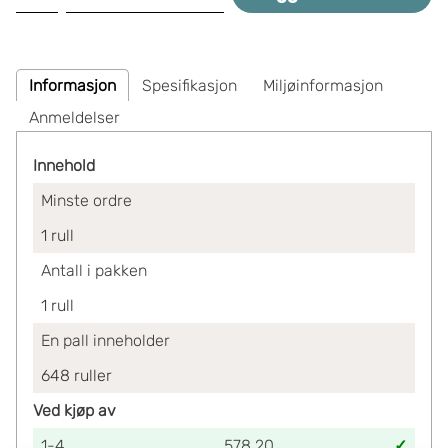
Informasjon
Spesifikasjon
Miljøinformasjon
Anmeldelser
Innehold
Minste ordre
1
rull
Antall i pakken
1
rull
En pall inneholder
648
ruller
Ved kjøp av
1-4
578.20