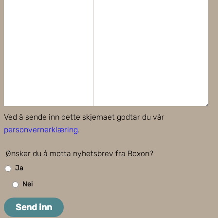
Ved å sende inn dette skjemaet godtar du vår
personvernerklæring
.
Ønsker du å motta nyhetsbrev fra Boxon?
Ja
Nei
Send inn