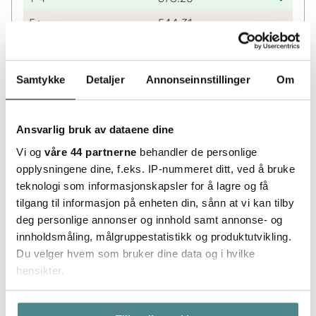
5+
544.31
Lagerinformasjon
Status
Samtykke
Detaljer
Annonseinnstillinger
Om
Leveres fra sentrallager Helsingborg. Utvidet
leveringstid må påberegnes.
Ansvarlig bruk av dataene dine
Vi og
våre 44 partnerne
behandler de personlige
opplysningene dine, f.eks. IP-nummeret ditt, ved å bruke
teknologi som informasjonskapsler for å lagre og få
tilgang til informasjon på enheten din, sånn at vi kan tilby
deg personlige annonser og innhold samt annonse- og
innholdsmåling, målgruppestatistikk og produktutvikling.
Du velger hvem som bruker dine data og i hvilke
hensikter.
Hvis du gir oss lov, vil vi også gjerne: