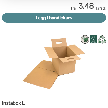
Boxon benytter cookies for å optimalisere nettstedet og
3.48
fra
kr/stk
for å forbedre besøket ditt. Ved å tillate cookies på
nettstedet vårt, gir du ditt samtykke til å bruke cookies.
Legg i handlekurv
Du kan også administrere innstillingene dine ved å klikke
på "Tilpass".
Instabox L