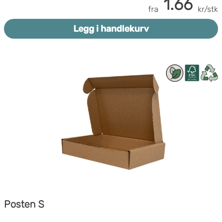
1.66
fra
kr/stk
Legg i handlekurv
Posten S