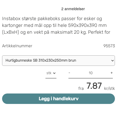
Instabox største pakkeboks passer for esker og
kartonger med mål opp til hele 590x390x390 mm
(LxBxH) og en vekt på maksimalt 20 kg. Perfekt for
deg som ønsker å sende store og tunge varer!
Artikkelnummer
95573
-
+
7.87
fra
kr/stk
Legg i handlekurv