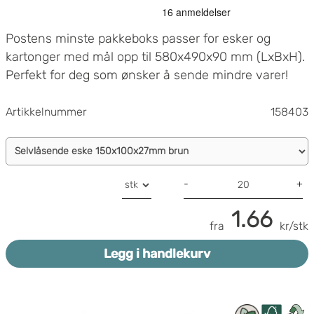
Postens minste pakkeboks passer for esker og
kartonger med mål opp til 580x490x90 mm (LxBxH).
Perfekt for deg som ønsker å sende mindre varer!
Artikkelnummer
158403
-
+
1.66
fra
kr/stk
Legg i handlekurv