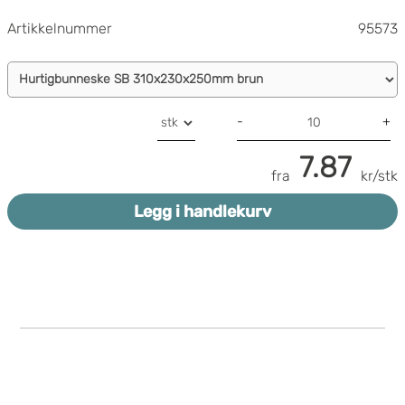
Artikkelnummer
95573
-
+
7.87
fra
kr/stk
Legg i handlekurv