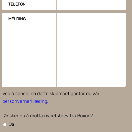
TELEFON
MELDING
Ved å sende inn dette skjemaet godtar du vår
personvernerklæring
.
Ønsker du å motta nyhetsbrev fra Boxon?
Ja