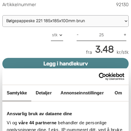
Artikkelnummer
92130
-
+
3.48
fra
kr/stk
Legg i handlekurv
Samtykke
Detaljer
Annonseinnstillinger
Om
Ansvarlig bruk av dataene dine
Vi og
våre 44 partnerne
behandler de personlige
opplysningene dine, f.eks. IP-nummeret ditt, ved å bruke