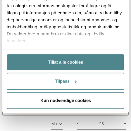
teknologi som informasjonskapsler for å lagre og få
tilgang til informasjon på enheten din, sånn at vi kan tilby
deg personlige annonser og innhold samt annonse- og
innholdsmåling, målgruppestatistikk og produktutvikling.
Du velger hvem som bruker dine data og i hvilke
Posten M
hensikter.
Hvis du gir oss lov, vil vi også gjerne:
Tillat alle cookies
Postens pakkeboks i størrelse M passer for esker og
Innhente informasjon om den geografiske
kartonger med mål opp til 580x490x220 mm. Perfekt
beliggenheten din, som kan være nøyaktig innenfor
flere meter
for deg som ønsker å sende mellomstore varer!
Tilpass
Identifisere enheten din ved å aktivt skanne den
for bestemte karakteristikker (fingeravtrykk)
Artikkelnummer
92130
Under
mer info
kan du lese om hvordan dine personlige
Kun nødvendige cookies
data behandles og hvordan du kan velge hvordan de skal
brukes. Du kan hele tiden endre eller trekke tilbake ditt
samtykke fra erklæringen om informasjonskapsler.
-
+