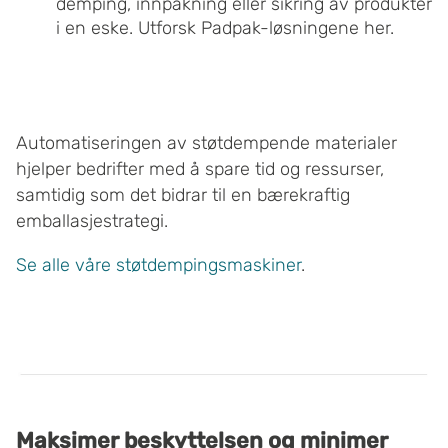
demping, innpakning eller sikring av produkter
nettstedet vårt, gir du ditt samtykke til å bruke cookies.
i en eske.
Utforsk Padpak-løsningene her
.
Du kan også administrere innstillingene dine ved å klikke
på "Tilpass".
Automatiseringen av støtdempende materialer
hjelper bedrifter med å spare tid og ressurser,
samtidig som det bidrar til en bærekraftig
emballasjestrategi.
Se alle våre støtdempingsmaskiner
.
Maksimer beskyttelsen og minimer