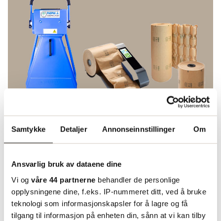
Samtykke
Detaljer
Annonseinnstillinger
Om
Automatisering med
støtdempingsmaskiner
Ansvarlig bruk av dataene dine
For å ytterligere effektivisere emballasjeprosessen
Vi og
våre 44 partnerne
behandler de personlige
tilbyr Boxon støtdempingsmaskiner som
opplysningene dine, f.eks. IP-nummeret ditt, ved å bruke
produserer beskyttelsesmateriale direkte på stedet.
teknologi som informasjonskapsler for å lagre og få
Disse maskinene reduserer behovet for å lagre
tilgang til informasjon på enheten din, sånn at vi kan tilby
store mengder materiale og gjør det mulig å lage