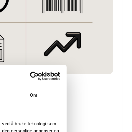
Om
, ved å bruke teknologi som
lby deg personlige annonser og