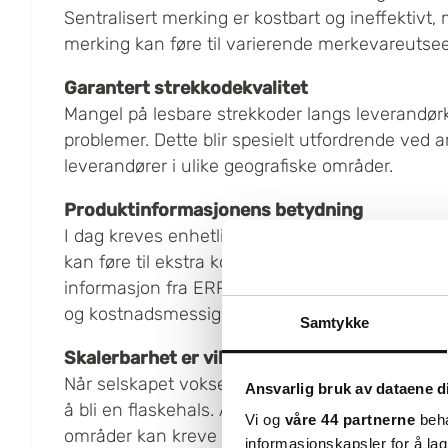
Sentralisert merking er kostbart og ineffektivt
merking kan føre til varierende merkevareutse
Garantert strekkodekvalitet
Mangel på lesbare strekkoder langs leverandør
problemer. Dette blir spesielt utfordrende ved a
leverandører i ulike geografiske områder.
Produktinformasjonens betydning
I dag kreves enhetlig produktinformasjon i hele
kan føre til ekstra kostnader ved sene endring
informasjon fra ERP- eller MRP-systemer til et
og kostnadsmessig utfordrende.
Samtykke
Skalerbarhet er viktig
Når selskapet vokser, må merkingsprosessen s
Ansvarlig bruk av dataene d
å bli en flaskehals. Å inkludere nye leverandøre
Vi og
våre 44 partnerne
beha
områder kan kreve tilpasninger i merkingssyst
informasjonskapsler for å lag