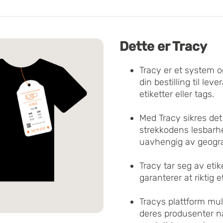
Dette er Tracy
Tracy er et system o
din bestilling til le
etiketter eller tags.
Med Tracy sikres det 
strekkodens lesbarhe
uavhengig av geogra
Tracy tar seg av etik
garanterer at riktig et
Tracys plattform muli
deres produsenter nå