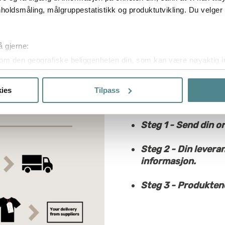
holdsmåling, målgruppestatistikk og produktutvikling. Du velge
å gjerne:
om den geografiske beliggenheten din, som kan være nøyaktig in
Slik fungerer Tra
in ved å aktivt skanne den for bestemte karakteristikker (fingera
om hvordan dine personlige data behandles og hvordan du kan v
Hva du som bruker av Tra
ies
Tilpass
 trekke tilbake ditt samtykke fra erklæringen om informasjonskap
helt forskjellige ting.
ptimalisere nettstedet og for å forbedre besøket ditt. Ved å tilla
Steg 1 - Send din or
ke cookies. Du kan også administrere innstillingene dine ved å kli
Steg 2 - Din leveran
informasjon.
Steg 3 - Produktene