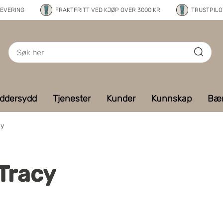
LEVERING
FRAKTFRITT VED KJØP OVER 3000 KR
TRUSTPILOT
ddersydd
Tjenester
Kunder
Kunnskap
Bær
cy
Tracy