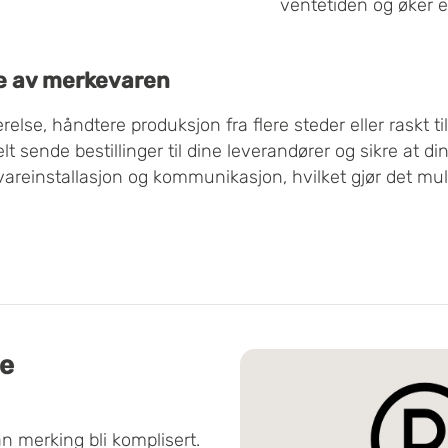
ventetiden og øker e
se av merkevaren
lse, håndtere produksjon fra flere steder eller raskt ti
t sende bestillinger til dine leverandører og sikre at d
areinstallasjon og kommunikasjon, hvilket gjør det mulig
se
n merking bli komplisert.