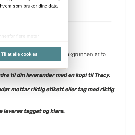
r hvem som bruker dine data
nenfor flere meter
cy - Steg for Steg
vtrykk)
elge hvordan de skal brukes.
cy ser og hva som skjer i bakgrunnen er to
Tillat alle cookies
sler.
te cookies på nettstedet vårt,
dre til din leverandør med en kopi til Tracy.
kke på "Tilpass".
dør mottar riktig etikett eller tag med riktig
 leveres tagget og klare.