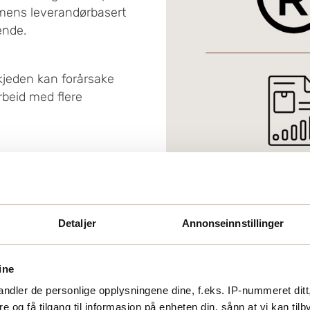
, mens leverandørbasert
ende.
kjeden kan forårsake
rbeid med flere
 leverandørkjeden, hvilket
er. Håndteringen av
iketter kan være teknisk
Detaljer
Annonseinnstillinger
tøtte ekspansjonen uten
ine
r eller geografiske
ndler de personlige opplysningene dine, f.eks. IP-nummeret ditt
emet, hvilket kan være
re og få tilgang til informasjon på enheten din, sånn at vi kan ti