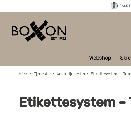
RASK 
Webshop
Skre
Hjem
/
Tjenester
/
Andre tjenester
/
Etikettesystem – Tra
Etikettesystem – 