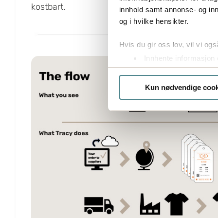
kostbart.
innhold samt annonse- og inn
og i hvilke hensikter.
Hvis du gir oss lov, vil vi ogs
Innhente informasjon 
Identifisere enheten d
Under
mer info
kan du lese 
Kun nødvendige cook
Du kan hele tiden endre eller
Boxon benytter cookies for å o
gir du ditt samtykke til å bru