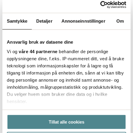
💡
Profileringstips:
Spesialeffekter som preging,
soft touch-laminering eller spotlakk skaper en
premiumfølelse og kan øke salget ved å tiltrekke
Samtykke
Detaljer
Annonseinnstillinger
Om
kunder.
Ansvarlig bruk av dataene dine
Vi og
våre 44 partnerne
behandler de personlige
opplysningene dine, f.eks. IP-nummeret ditt, ved å bruke
teknologi som informasjonskapsler for å lagre og få
tilgang til informasjon på enheten din, sånn at vi kan tilby
deg personlige annonser og innhold samt annonse- og
innholdsmåling, målgruppestatistikk og produktutvikling.
Du velger hvem som bruker dine data og i hvilke
hensikter.
Hvis du gir oss lov, vil vi også gjerne:
Tillat alle cookies
Innhente informasjon om den geografiske
beliggenheten din, som kan være nøyaktig innenfor