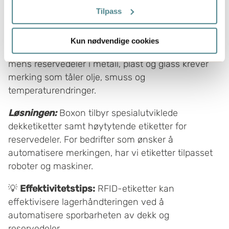
flere meter
Tilpass
Bilindustrien
Identifisere enheten din ved å aktivt skanne den
for bestemte karakteristikker (fingeravtrykk)
Bilindustrien krever etiketter med ekstremt sterk
Kun nødvendige cookies
Under
mer info
kan du lese om hvordan dine personlige
heft. Dekk trenger etiketter som fester på gummi,
data behandles og hvordan du kan velge hvordan de skal
mens reservedeler i metall, plast og glass krever
brukes. Du kan hele tiden endre eller trekke tilbake ditt
merking som tåler olje, smuss og
samtykke fra erklæringen om informasjonskapsler.
temperaturendringer.
Boxon benytter cookies for å optimalisere nettstedet og
Løsningen:
Boxon tilbyr spesialutviklede
for å forbedre besøket ditt. Ved å tillate cookies på
dekketiketter samt høytytende etiketter for
nettstedet vårt, gir du ditt samtykke til å bruke cookies.
reservedeler. For bedrifter som ønsker å
Du kan også administrere innstillingene dine ved å klikke
automatisere merkingen, har vi etiketter tilpasset
på "Tilpass".
roboter og maskiner.
💡
Effektivitetstips:
RFID-etiketter kan
effektivisere lagerhåndteringen ved å
automatisere sporbarheten av dekk og
reservedeler.