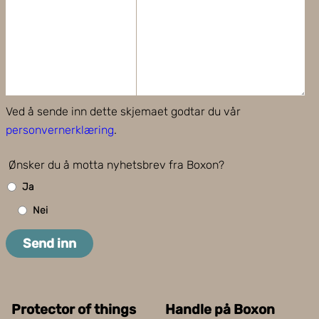
Ved å sende inn dette skjemaet godtar du vår
personvernerklæring
.
Ønsker du å motta nyhetsbrev fra Boxon?
Ja
Nei
Send inn
Protector of things
Handle på Boxon