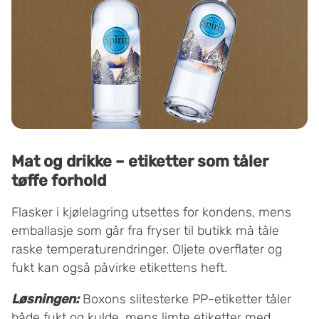
Mat og drikke – etiketter som tåler
tøffe forhold
Flasker i kjølelagring utsettes for kondens, mens
emballasje som går fra fryser til butikk må tåle
raske temperaturendringer. Oljete overflater og
fukt kan også påvirke etikettens heft.
Løsningen:
Boxons slitesterke PP-etiketter tåler
både fukt og kulde, mens limte etiketter med