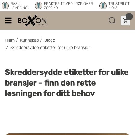
RASK
FRAKTFRITT VED KJØP OVER
TRUSTPILOT
LEVERING
3000 KR
4.0/5
Hjem
/
Kunnskap
/
Blogg
/
Skreddersydde etiketter for ulike bransjer
Skreddersydde etiketter for ulike
bransjer – finn den rette
løsningen for ditt behov