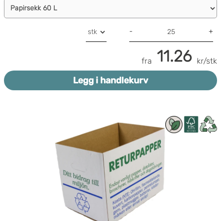
-
+
11.26
fra
kr/stk
Legg i handlekurv