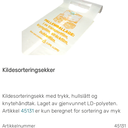
Kildesorteringsekker
Kildesorteringsekk med trykk, hullslått og
knytehåndtak. Laget av gjenvunnet LD-polyeten.
Artikkel
45131
er kun beregnet for sortering av myk
polyetylen. For all annen plastemballasje, velg
19415
.
Artikkelnummer
45131