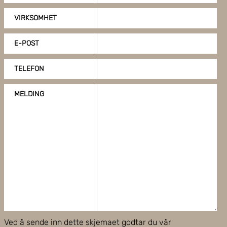
VIRKSOMHET
E-POST
TELEFON
MELDING
Ved å sende inn dette skjemaet godtar du vår