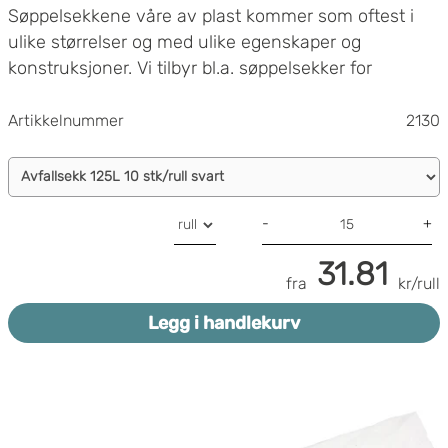
Søppelsekkene våre av plast kommer som oftest i
ulike størrelser og med ulike egenskaper og
konstruksjoner. Vi tilbyr bl.a. søppelsekker for
kildesortering samt for næringsmiddelindustrien.
Artikkelnummer
2130
Vi tilbyr søppelsekker i følgende størrelser:
70 liter
-
+
125 liter
160 liter
31.81
240 liter
fra
kr/rull
Legg i handlekurv