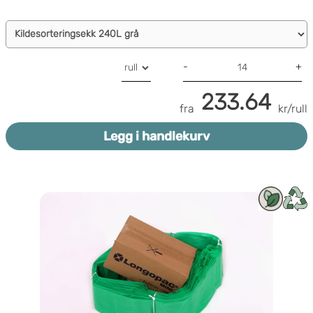
-
+
233.64
fra
kr/rull
Legg i handlekurv