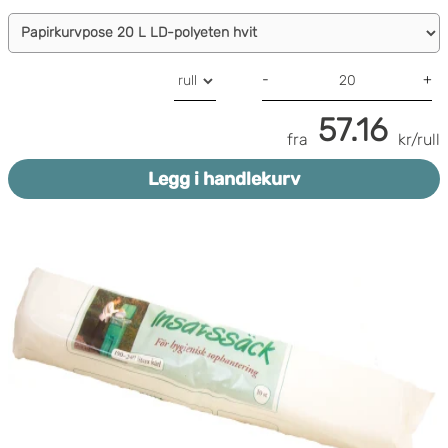
-
+
57.16
fra
kr/rull
Legg i handlekurv