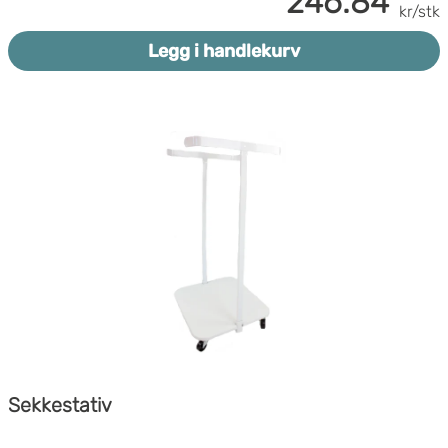
246.84
kr/stk
Legg i handlekurv
Sekkestativ