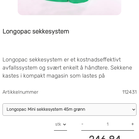
Longopac sekkesystem
Longopac sekkesystem er et kostnadseffektivt
avfallssystem og svært enkelt å håndtere. Sekkene
kastes i kompakt magasin som lastes på
sekkestedet.
Vi tilbyr utstyr og sekker i både Maxi-og Miniformat.
Artikkelnummer
112431
-
+