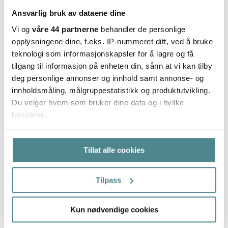
Ved å konsolidere emballasjesortimentet og skape
Ansvarlig bruk av dataene dine
en global struktur effektiviserer Alfa Laval
Vi og
våre 44 partnerne
behandler de personlige
strømmen av emballasjematerialet samtidig som
opplysningene dine, f.eks. IP-nummeret ditt, ved å bruke
de sikrer sitt varemerke og enhetlige design.
teknologi som informasjonskapsler for å lagre og få
tilgang til informasjon på enheten din, sånn at vi kan tilby
deg personlige annonser og innhold samt annonse- og
innholdsmåling, målgruppestatistikk og produktutvikling.
Kontakt oss
Du velger hvem som bruker dine data og i hvilke
hensikter.
Les flere kundecase
Hvis du gir oss lov, vil vi også gjerne:
Tillat alle cookies
Innhente informasjon om den geografiske
beliggenheten din, som kan være nøyaktig innenfor
flere meter
Tilpass
Identifisere enheten din ved å aktivt skanne den
for bestemte karakteristikker (fingeravtrykk)
Kun nødvendige cookies
Under
mer info
kan du lese om hvordan dine personlige