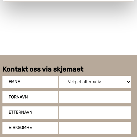
data behandles og hvordan du kan velge hvordan de skal
brukes. Du kan hele tiden endre eller trekke tilbake ditt
samtykke fra erklæringen om informasjonskapsler.
Boxon benytter cookies for å optimalisere nettstedet og
for å forbedre besøket ditt. Ved å tillate cookies på
nettstedet vårt, gir du ditt samtykke til å bruke cookies.
Du kan også administrere innstillingene dine ved å klikke
på "Tilpass".
Kontakt oss via skjemaet
EMNE
FORNAVN
ETTERNAVN
VIRKSOMHET