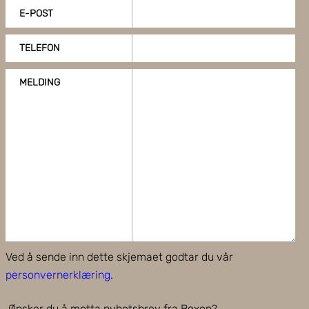
E-POST
TELEFON
MELDING
Ved å sende inn dette skjemaet godtar du vår
personvernerklæring
.
Ønsker du å motta nyhetsbrev fra Boxon?