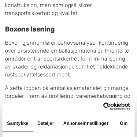
konstruksjon, men som også sikrer
transportsikkerhet og kvalitet.
Boxons løsning
Boxon gjennomfører behovsanalyser kontinuerlig
over eksisterende emballasjematerialer. Prioriterte
områder er transportsikkerhet for minimalisering
av skader og reklamasjoner, samt et heldekkende
rustsbekyttelsessortiment.
Å sette logoen på emballasjematerialet gir mange
fordeler i form av profilering, varemerkebygging og
identitet, noe Alfa Laval i flere år har vært bevisst
på. I dag har Alfa Laval sin logo på mange ulike
emballasjematerialer. Fokus her har vært å finne
Samtykke
Detaljer
Annonseinnstillinger
Om
en profil som passer på alle markeder.