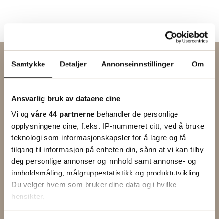
Kontakt oss via skjemaet
Samtykke
Detaljer
Annonseinnstillinger
Om
EMNE
Ansvarlig bruk av dataene dine
FORNAVN
Vi og
våre 44 partnerne
behandler de personlige
opplysningene dine, f.eks. IP-nummeret ditt, ved å bruke
ETTERNAVN
teknologi som informasjonskapsler for å lagre og få
tilgang til informasjon på enheten din, sånn at vi kan tilby
VIRKSOMHET
deg personlige annonser og innhold samt annonse- og
innholdsmåling, målgruppestatistikk og produktutvikling.
E-POST
Du velger hvem som bruker dine data og i hvilke
hensikter.
TELEFON