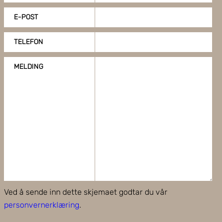
E-POST
TELEFON
MELDING
Ved å sende inn dette skjemaet godtar du vår
personvernerklæring
.