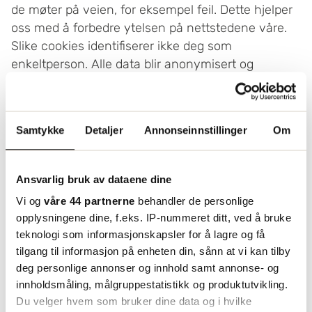
de møter på veien, for eksempel feil. Dette hjelper
oss med å forbedre ytelsen på nettstedene våre.
Slike cookies identifiserer ikke deg som
enkeltperson. Alle data blir anonymisert og
aggregert.
Markedsføring
Slike cookies sporer deg i lengre tid over flere
Samtykke
Detaljer
Annonseinnstillinger
Om
nettsteder og er i stand til å bygge en profil. Disse
kan brukes for å segmentere deg basert på dine
Ansvarlig bruk av dataene dine
spesifikke interesser. Slike cookies brukes ofte for
Vi og
våre 44 partnerne
behandler de personlige
å sende deg mer personliggjorte e-poster og viser
opplysningene dine, f.eks. IP-nummeret ditt, ved å bruke
mer relevant innhold på nettstedene våre. De
teknologi som informasjonskapsler for å lagre og få
fleste av slike cookies kan spore forbrukere via
tilgang til informasjon på enheten din, sånn at vi kan tilby
deres IP-adresse, slik at de kan samle inn
deg personlige annonser og innhold samt annonse- og
informasjon som kan identifisere deg som person.
innholdsmåling, målgruppestatistikk og produktutvikling.
Du velger hvem som bruker dine data og i hvilke