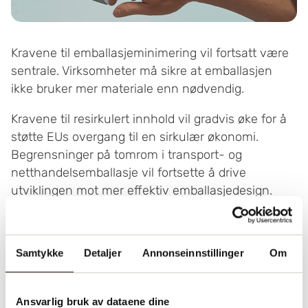
Kravene til emballasjeminimering vil fortsatt være
sentrale. Virksomheter må sikre at emballasjen
ikke bruker mer materiale enn nødvendig.
Kravene til resirkulert innhold vil gradvis øke for å
støtte EUs overgang til en sirkulær økonomi.
Begrensninger på tomrom i transport- og
netthandelsemballasje vil fortsette å drive
utviklingen mot mer effektiv emballasjedesign.
Også målene for gjenbruk vil bli strengere, særlig
for transportemballasje og emballasje som brukes
innenfor samme organisasjon. Kravene til
Samtykke
Detaljer
Annonseinnstillinger
Om
resirkulerbarhet vil også skjerpes. Innen 2030 må
emballasje være resirkulerbar, og innen 2035 må
den kunne resirkuleres i stor skala gjennom
Ansvarlig bruk av dataene dine