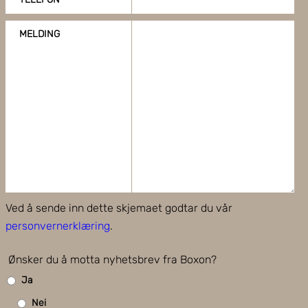
MELDING
Ved å sende inn dette skjemaet godtar du vår
personvernerklæring
.
Ønsker du å motta nyhetsbrev fra Boxon?
Ja
Nei