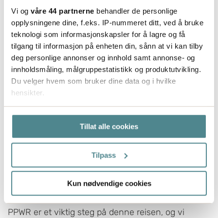
etablerte innsamlings- og resirkuleringssystemer.
Vi og
våre 44 partnerne
behandler de personlige
opplysningene dine, f.eks. IP-nummeret ditt, ved å bruke
Virksomheter bør allerede nå gjennomgå
teknologi som informasjonskapsler for å lagre og få
materialvalg, emballasjedesign, resirkulerbarhet,
tilgang til informasjon på enheten din, sånn at vi kan tilby
sporbarhet i forsyningskjeden og
deg personlige annonser og innhold samt annonse- og
dokumentasjonsprosesser for å være forberedt på
innholdsmåling, målgruppestatistikk og produktutvikling.
fremtidige krav.
Du velger hvem som bruker dine data og i hvilke
hensikter.
Hvis du gir oss lov, vil vi også gjerne:
Tillat alle cookies
Innhente informasjon om den geografiske
Så förbereder vi oss på Boxon
beliggenheten din, som kan være nøyaktig innenfor
flere meter
Tilpass
I flere år har vi arbeidet målrettet med
Identifisere enheten din ved å aktivt skanne den
for bestemte karakteristikker (fingeravtrykk)
overgangen til mer sirkulære
Kun nødvendige cookies
emballasjeløsninger og kommende EU-krav.
Under
mer info
kan du lese om hvordan dine personlige
data behandles og hvordan du kan velge hvordan de skal
PPWR er et viktig steg på denne reisen, og vi
brukes. Du kan hele tiden endre eller trekke tilbake ditt