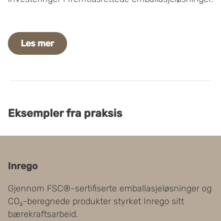
Les mer
Eksempler fra praksis
Inrego
Gjennom FSC®-sertifiserte emballasjeløsninger og
CO₂-beregnede produkter styrket Inrego sitt
bærekraftsarbeid.