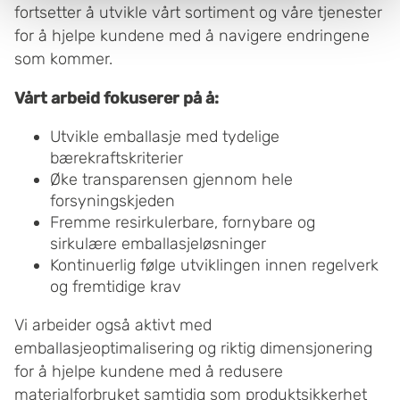
fortsetter å utvikle vårt sortiment og våre tjenester
samtykke fra erklæringen om informasjonskapsler.
for å hjelpe kundene med å navigere endringene
Boxon benytter cookies for å optimalisere nettstedet og
som kommer.
for å forbedre besøket ditt. Ved å tillate cookies på
Vårt arbeid fokuserer på å:
nettstedet vårt, gir du ditt samtykke til å bruke cookies.
Du kan også administrere innstillingene dine ved å klikke
Utvikle emballasje med tydelige
på "Tilpass".
bærekraftskriterier
Øke transparensen gjennom hele
forsyningskjeden
Fremme resirkulerbare, fornybare og
sirkulære emballasjeløsninger
Kontinuerlig følge utviklingen innen regelverk
og fremtidige krav
Vi arbeider også aktivt med
emballasjeoptimalisering og riktig dimensjonering
for å hjelpe kundene med å redusere
materialforbruket samtidig som produktsikkerhet