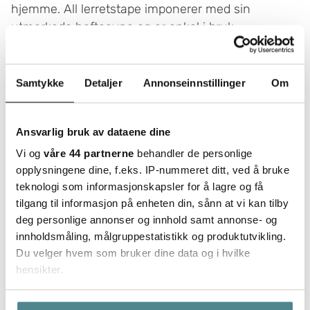
hjemme. All lerretstape imponerer med sin
utmerkede hefteevne og er enkel i bruk.
Samtykke
Detaljer
Annonseinnstillinger
Om
Kjøp Lerretstape
Ansvarlig bruk av dataene dine
Vi og
våre 44 partnerne
behandler de personlige
opplysningene dine, f.eks. IP-nummeret ditt, ved å bruke
teknologi som informasjonskapsler for å lagre og få
tilgang til informasjon på enheten din, sånn at vi kan tilby
deg personlige annonser og innhold samt annonse- og
innholdsmåling, målgruppestatistikk og produktutvikling.
Du velger hvem som bruker dine data og i hvilke
hensikter.
Hvis du gir oss lov, vil vi også gjerne: