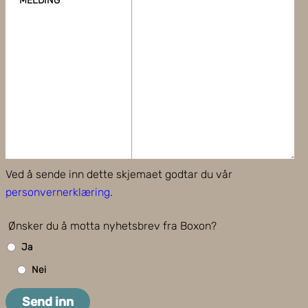
MELDING
Ved å sende inn dette skjemaet godtar du vår
personvernerklæring
.
Ønsker du å motta nyhetsbrev fra Boxon?
Ja
Nei
Send inn