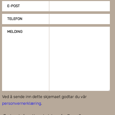
E-POST
TELEFON
MELDING
Ved å sende inn dette skjemaet godtar du vår
personvernerklæring
.