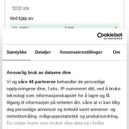
1200
stk
Ved kjøp av
20-1180
9.88
1200-3580
9.16
3600+
8.24
Samtykke
Detaljer
Annonseinnstillinger
Om
Lagerinformasjon
Status
Ansvarlig bruk av dataene dine
Leveres fra sentrallager Helsingborg. Utvidet
Vi og
våre 44 partnerne
behandler de personlige
leveringstid må påberegnes.
opplysningene dine, f.eks. IP-nummeret ditt, ved å bruke
teknologi som informasjonskapsler for å lagre og få
tilgang til informasjon på enheten din, sånn at vi kan tilby
deg personlige annonser og innhold samt annonse- og
innholdsmåling, målgruppestatistikk og produktutvikling.
Du velger hvem som bruker dine data og i hvilke