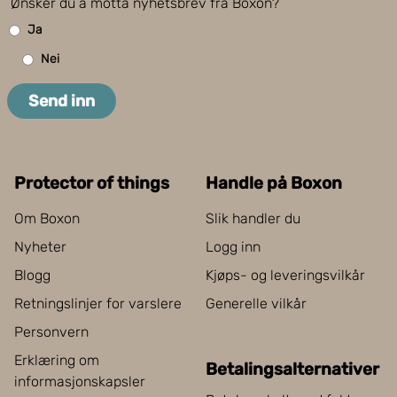
Ønsker du å motta nyhetsbrev fra Boxon?
Ja
Nei
Send inn
Protector of things
Handle på Boxon
Om Boxon
Slik handler du
Nyheter
Logg inn
Blogg
Kjøps- og leveringsvilkår
Retningslinjer for varslere
Generelle vilkår
Personvern
Erklæring om
Betalingsalternativer
informasjonskapsler