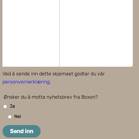
Ved å sende inn dette skjemaet godtar du vår
personvernerklæring
.
Ønsker du å motta nyhetsbrev fra Boxon?
Ja
Nei
Send inn