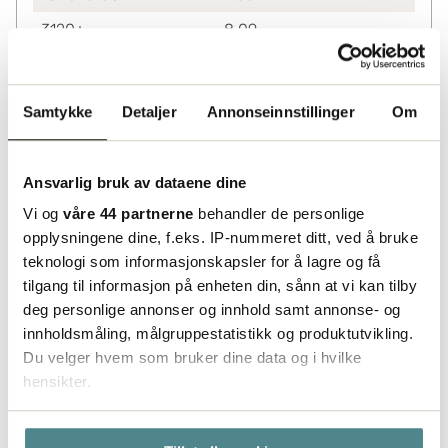
3120+
8.09
Lagerinformasjon
Status
Samtykke
Detaljer
Annonseinnstillinger
Om
Leveres fra sentrallager Helsingborg. Utvidet
leveringstid må påberegnes.
Ansvarlig bruk av dataene dine
Vi og
våre 44 partnerne
behandler de personlige
opplysningene dine, f.eks. IP-nummeret ditt, ved å bruke
teknologi som informasjonskapsler for å lagre og få
tilgang til informasjon på enheten din, sånn at vi kan tilby
deg personlige annonser og innhold samt annonse- og
innholdsmåling, målgruppestatistikk og produktutvikling.
Du velger hvem som bruker dine data og i hvilke
hensikter.
Hvis du gir oss lov, vil vi også gjerne: