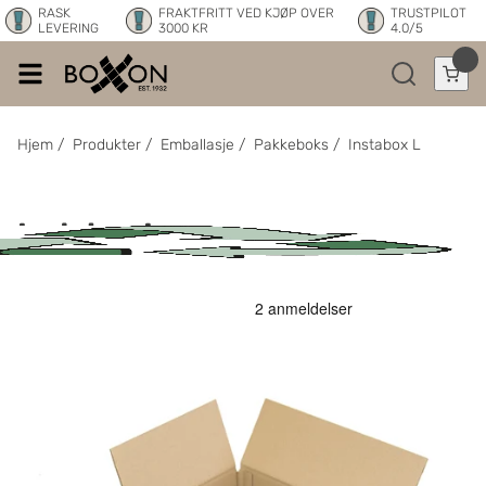
RASK
FRAKTFRITT VED KJØP OVER
TRUSTPILOT
LEVERING
3000 KR
4.0/5
Hjem
/
Produkter
/
Emballasje
/
Pakkeboks
/
Instabox L
Instabox L