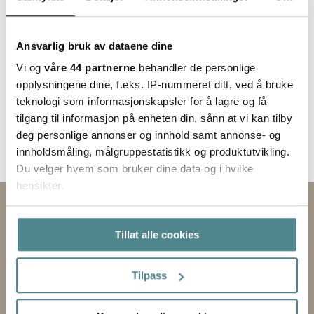
Ansvarlig bruk av dataene dine
Vi og
våre 44 partnerne
behandler de personlige
opplysningene dine, f.eks. IP-nummeret ditt, ved å bruke
teknologi som informasjonskapsler for å lagre og få
tilgang til informasjon på enheten din, sånn at vi kan tilby
deg personlige annonser og innhold samt annonse- og
innholdsmåling, målgruppestatistikk og produktutvikling.
Du velger hvem som bruker dine data og i hvilke
hensikter.
Kontakt oss via skjemaet
Hvis du gir oss lov, vil vi også gjerne:
Tillat alle cookies
Innhente informasjon om den geografiske
EMNE
beliggenheten din, som kan være nøyaktig innenfor
flere meter
Tilpass
FORNAVN
Identifisere enheten din ved å aktivt skanne den
for bestemte karakteristikker (fingeravtrykk)
ETTERNAVN