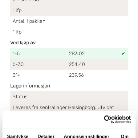
1
ifp
Antall i pakken
1
ifp
Ved kjøp av
1-5
283.02
6-30
254.40
31+
239.56
Lagerinformasjon
Status
Leveres fra sentrallager Helsingborg. Utvidet
leveringstid må påberegnes.
Samtykke
Detaljer
Annonseinnstillinger
Om