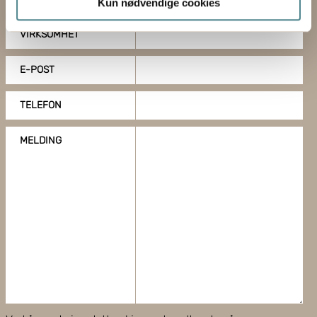
Kun nødvendige cookies
Under
mer info
kan du lese om hvordan dine personlige
data behandles og hvordan du kan velge hvordan de skal
VIRKSOMHET
brukes. Du kan hele tiden endre eller trekke tilbake ditt
samtykke fra erklæringen om informasjonskapsler.
E-POST
Boxon benytter cookies for å optimalisere nettstedet og
TELEFON
for å forbedre besøket ditt. Ved å tillate cookies på
nettstedet vårt, gir du ditt samtykke til å bruke cookies.
MELDING
Du kan også administrere innstillingene dine ved å klikke
på "Tilpass".