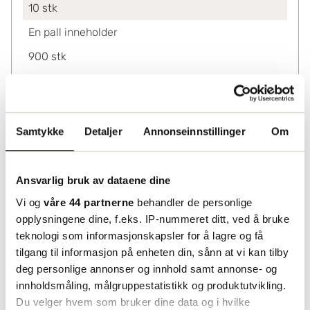
10
stk
En pall inneholder
900
stk
Ved kjøp av
10-290
14.69
300+
13.18
Samtykke
Detaljer
Annonseinnstillinger
Om
Lagerinformasjon
Status
Ansvarlig bruk av dataene dine
Leveres fra sentrallager Helsingborg. Utvidet
Vi og
våre 44 partnerne
behandler de personlige
leveringstid må påberegnes.
opplysningene dine, f.eks. IP-nummeret ditt, ved å bruke
teknologi som informasjonskapsler for å lagre og få
tilgang til informasjon på enheten din, sånn at vi kan tilby
deg personlige annonser og innhold samt annonse- og
innholdsmåling, målgruppestatistikk og produktutvikling.
Du velger hvem som bruker dine data og i hvilke