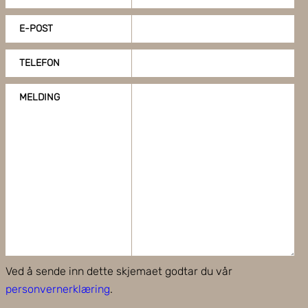
E-POST
TELEFON
MELDING
Ved å sende inn dette skjemaet godtar du vår
personvernerklæring
.