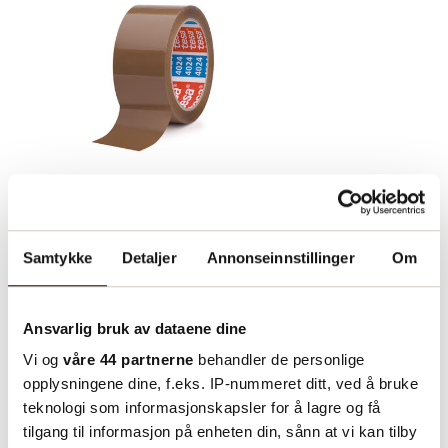
Pakketape PP tesa 4024
38mmx66m
Samtykke
Detaljer
Annonseinnstillinger
Om
Pakketape tesa 4024 er en pp-
bærer belagt med et spesielt
Ansvarlig bruk av dataene dine
klebrig, vannbasert akrylklister
Vi og
våre 44 partnerne
behandler de personlige
som gir en hurtig og god lukking.
opplysningene dine, f.eks. IP-nummeret ditt, ved å bruke
Tapen har mange gode
teknologi som informasjonskapsler for å lagre og få
egenskaper så som stille avrulling,
Passer perfekt til manuell eller
23.35
tilgang til informasjon på enheten din, sånn at vi kan tilby
fra
kr/rull
aldersbestandighet, klorfri og kan
automatisk lukking av lette og