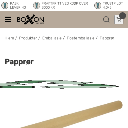
RASK
FRAKTFRITT VED KJØP OVER
TRUSTPILOT
LEVERING
3000 KR
4.0/5
Hjem
/
Produkter
/
Emballasje
/
Postemballasje
/
Papprør
Papprør