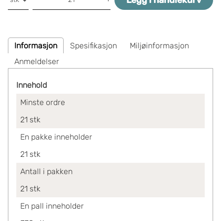
Legg i handlekurv
Informasjon
Spesifikasjon
Miljøinformasjon
Anmeldelser
Innehold
Minste ordre
21
stk
En pakke inneholder
21
stk
Antall i pakken
21
stk
En pall inneholder