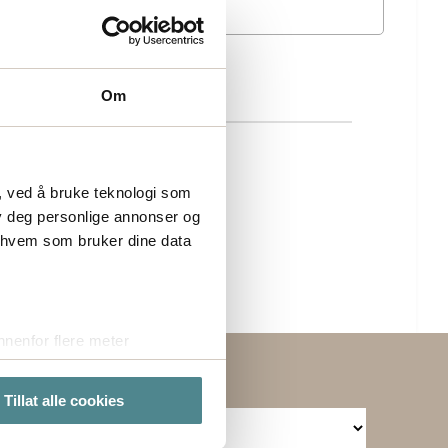
Om
, ved å bruke teknologi som
lby deg personlige annonser og
r hvem som bruker dine data
nenfor flere meter
vtrykk)
elge hvordan de skal brukes.
Tillat alle cookies
sler.