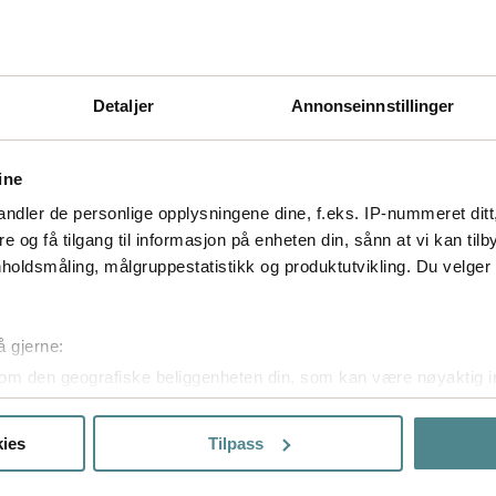
Detaljer
Annonseinnstillinger
ine
ndler de personlige opplysningene dine, f.eks. IP-nummeret ditt
re og få tilgang til informasjon på enheten din, sånn at vi kan ti
holdsmåling, målgruppestatistikk og produktutvikling. Du velge
å gjerne:
om den geografiske beliggenheten din, som kan være nøyaktig in
in ved å aktivt skanne den for bestemte karakteristikker (fingera
om hvordan dine personlige data behandles og hvordan du kan v
ies
Tilpass
 trekke tilbake ditt samtykke fra erklæringen om informasjonskap