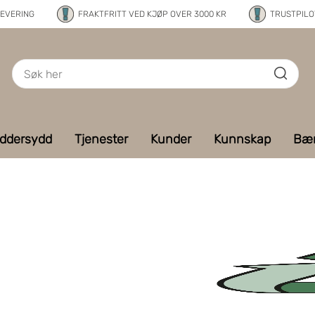
LEVERING
FRAKTFRITT VED KJØP OVER 3000 KR
TRUSTPILOT
ddersydd
Tjenester
Kunder
Kunnskap
Bær