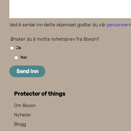
Ved å sende inn dette skjemaet godtar du vår
personvern
Ønsker du å motta nyhetsbrev fra Boxon?
Ja
Nei
Send inn
Protector of things
Om Boxon
Nyheter
Blogg