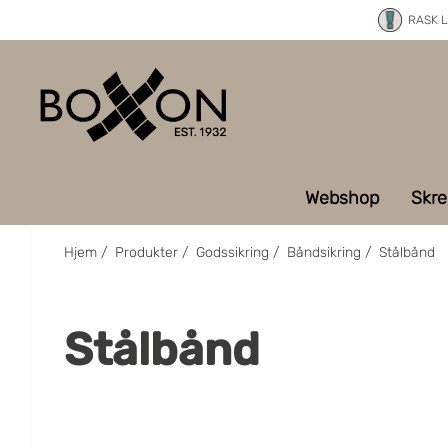
RASK 
Webshop
Skre
Hjem
/
Produkter
/
Godssikring
/
Båndsikring
/
Stålbånd
Stålbånd