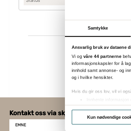
Status
Lagerført
Samtykke
Ansvarlig bruk av dataene d
Vi og
våre 44 partnerne
beha
informasjonskapsler for å lag
innhold samt annonse- og inn
og i hvilke hensikter.
Hvis du gir oss lov, vil vi ogs
Innhente informasjon 
Identifisere enheten d
Kontakt oss via skjemaet
Under
mer info
kan du lese 
Kun nødvendige cook
Du kan hele tiden endre eller
EMNE