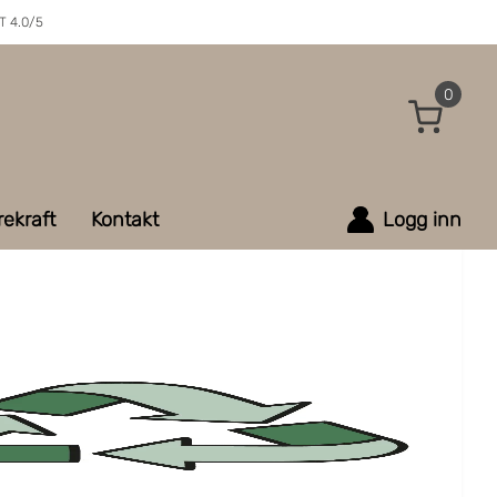
 4.0/5
0
ekraft
Kontakt
Logg inn