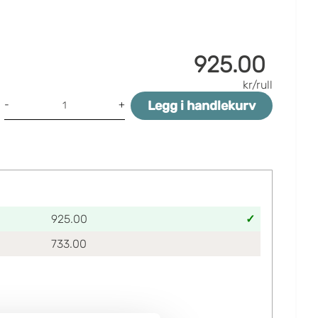
925.00
kr/rull
Legg i handlekurv
-
+
925.00
733.00