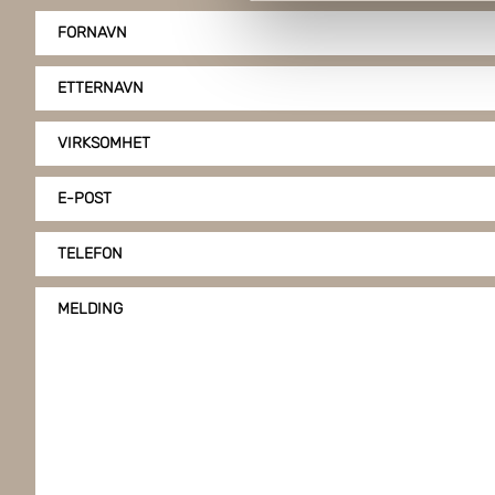
Boxon benytter cookies for å o
FORNAVN
gir du ditt samtykke til å bru
ETTERNAVN
VIRKSOMHET
E-POST
TELEFON
MELDING