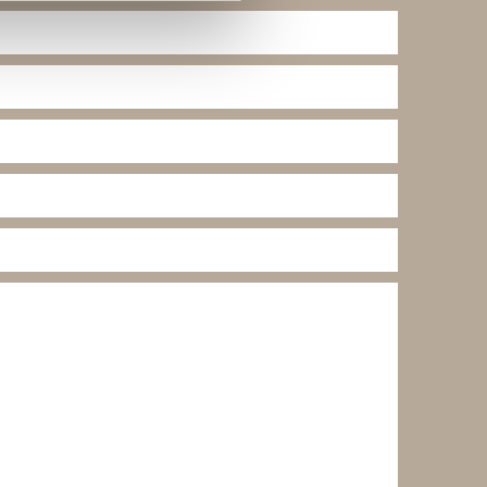
te cookies på nettstedet vårt,
kke på "Tilpass".