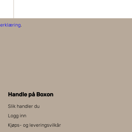
erklæring
.
Handle på Boxon
Slik handler du
Logg inn
Kjøps- og leveringsvilkår