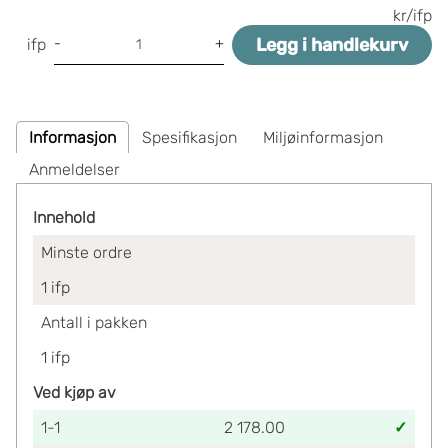
kr/ifp
Legg i handlekurv
-
+
ifp
Informasjon
Spesifikasjon
Miljøinformasjon
Anmeldelser
Innehold
Minste ordre
1
ifp
Antall i pakken
1
ifp
Ved kjøp av
1-1
2 178.00