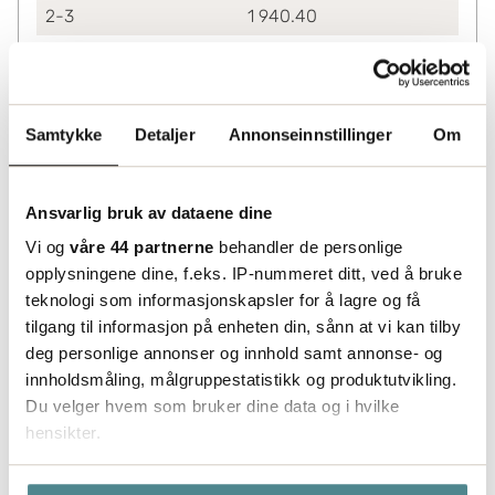
2-3
1 940.40
4+
1 768.80
Lagerinformasjon
Status
Samtykke
Detaljer
Annonseinnstillinger
Om
Leveres fra sentrallager Helsingborg. Utvidet
leveringstid må påberegnes.
Ansvarlig bruk av dataene dine
Vi og
våre 44 partnerne
behandler de personlige
opplysningene dine, f.eks. IP-nummeret ditt, ved å bruke
teknologi som informasjonskapsler for å lagre og få
tilgang til informasjon på enheten din, sånn at vi kan tilby
deg personlige annonser og innhold samt annonse- og
innholdsmåling, målgruppestatistikk og produktutvikling.
Du velger hvem som bruker dine data og i hvilke
hensikter.
Hvis du gir oss lov, vil vi også gjerne: