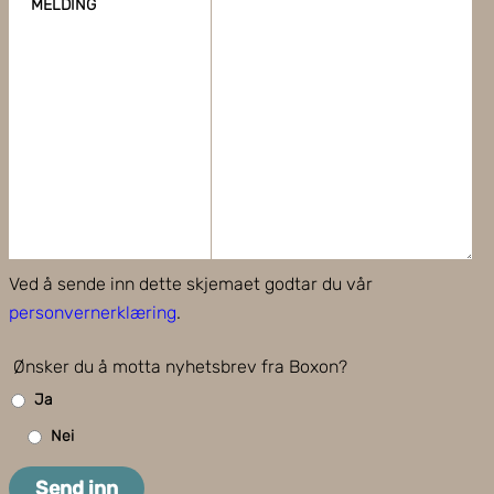
MELDING
Ved å sende inn dette skjemaet godtar du vår
personvernerklæring
.
Ønsker du å motta nyhetsbrev fra Boxon?
Ja
Nei
Send inn