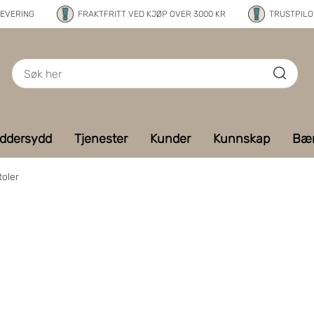
LEVERING
FRAKTFRITT VED KJØP OVER 3000 KR
TRUSTPILOT
ddersydd
Tjenester
Kunder
Kunnskap
Bær
toler