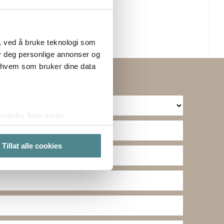
, ved å bruke teknologi som
lby deg personlige annonser og
r hvem som bruker dine data
nenfor flere meter
vtrykk)
elge hvordan de skal brukes.
Tillat alle cookies
sler.
te cookies på nettstedet vårt,
kke på "Tilpass".