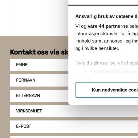
Ansvarlig bruk av dataene d
Vi og
våre 44 partnerne
beha
informasjonskapsler for å lag
innhold samt annonse- og inn
og i hvilke hensikter.
Kontakt oss via skjemaet
Hvis du gir oss lov, vil vi ogs
EMNE
Innhente informasjon 
Identifisere enheten d
FORNAVN
Under
mer info
kan du lese 
Kun nødvendige cook
Du kan hele tiden endre eller
ETTERNAVN
Boxon benytter cookies for å o
VIRKSOMHET
gir du ditt samtykke til å bru
E-POST