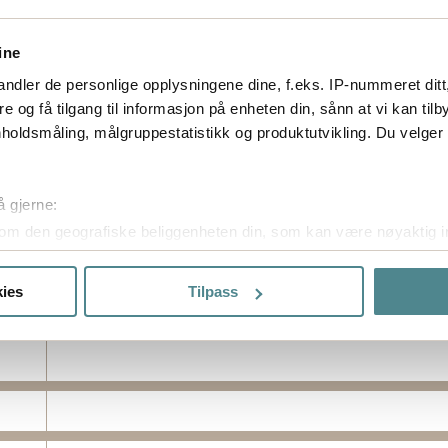
ine
ndler de personlige opplysningene dine, f.eks. IP-nummeret ditt
re og få tilgang til informasjon på enheten din, sånn at vi kan ti
holdsmåling, målgruppestatistikk og produktutvikling. Du velge
å gjerne:
om den geografiske beliggenheten din, som kan være nøyaktig in
in ved å aktivt skanne den for bestemte karakteristikker (fingera
om hvordan dine personlige data behandles og hvordan du kan v
ies
Tilpass
 trekke tilbake ditt samtykke fra erklæringen om informasjonskap
ptimalisere nettstedet og for å forbedre besøket ditt. Ved å tilla
ke cookies. Du kan også administrere innstillingene dine ved å kli