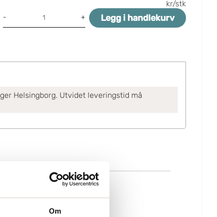
kr/stk
Legg i handlekurv
-
+
ager Helsingborg. Utvidet leveringstid må
Om