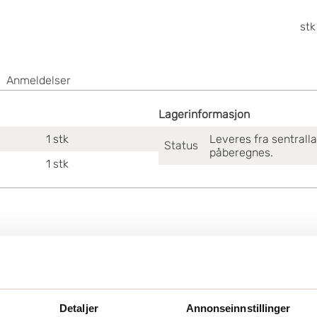
stk
Anmeldelser
Lagerinformasjon
1
stk
Leveres fra sentrall
Status
påberegnes.
1
stk
Detaljer
Annonseinnstillinger