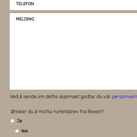
TELEFON
MELDING
Ved å sende inn dette skjemaet godtar du vår
personvern
Ønsker du å motta nyhetsbrev fra Boxon?
Ja
Nei