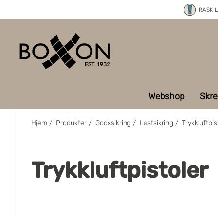
RASK 
Webshop
Skre
Hjem
/
Produkter
/
Godssikring
/
Lastsikring
/
Trykkluftpis
Trykkluftpistoler