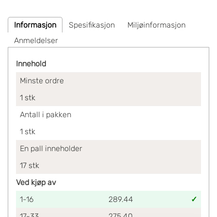
Informasjon
Spesifikasjon
Miljøinformasjon
Anmeldelser
Innehold
Minste ordre
1
stk
Antall i pakken
1
stk
En pall inneholder
17
stk
Ved kjøp av
1-16
289.44
17-33
275.40