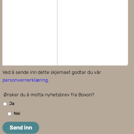
Ved å sende inn dette skjemaet godtar du vår
personvernerklæring
.
Ønsker du å motta nyhetsbrev fra Boxon?
Ja
Nei
Send inn