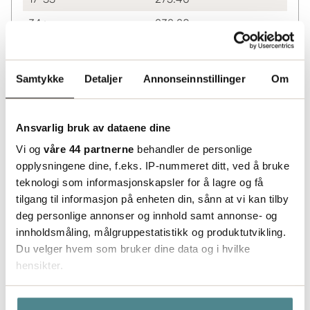
34+
232.20
Lagerinformasjon
Status
Samtykke
Detaljer
Annonseinnstillinger
Om
Leveres fra sentrallager Helsingborg. Utvidet
leveringstid må påberegnes.
Ansvarlig bruk av dataene dine
Vi og
våre 44 partnerne
behandler de personlige
opplysningene dine, f.eks. IP-nummeret ditt, ved å bruke
teknologi som informasjonskapsler for å lagre og få
tilgang til informasjon på enheten din, sånn at vi kan tilby
deg personlige annonser og innhold samt annonse- og
innholdsmåling, målgruppestatistikk og produktutvikling.
Du velger hvem som bruker dine data og i hvilke
hensikter.
Hvis du gir oss lov, vil vi også gjerne: