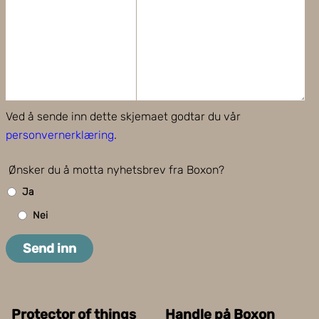
Ved å sende inn dette skjemaet godtar du vår
personvernerklæring
.
Ønsker du å motta nyhetsbrev fra Boxon?
Ja
Nei
Send inn
Protector of things
Handle på Boxon