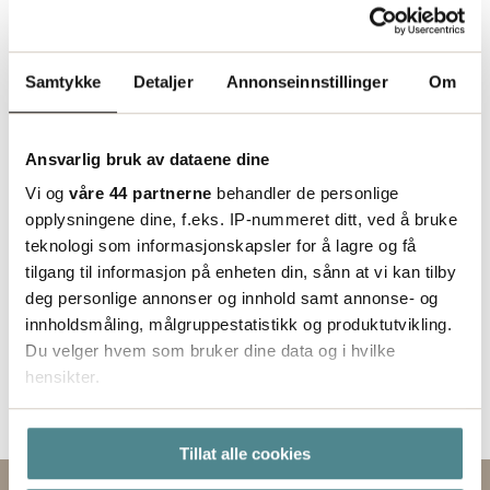
Status
Leveres fra sentrallager Helsingborg. Utvidet
Samtykke
Detaljer
Annonseinnstillinger
Om
leveringstid må påberegnes.
Ansvarlig bruk av dataene dine
Vi og
våre 44 partnerne
behandler de personlige
opplysningene dine, f.eks. IP-nummeret ditt, ved å bruke
teknologi som informasjonskapsler for å lagre og få
tilgang til informasjon på enheten din, sånn at vi kan tilby
deg personlige annonser og innhold samt annonse- og
innholdsmåling, målgruppestatistikk og produktutvikling.
Du velger hvem som bruker dine data og i hvilke
hensikter.
Hvis du gir oss lov, vil vi også gjerne:
Tillat alle cookies
Innhente informasjon om den geografiske
beliggenheten din, som kan være nøyaktig innenfor