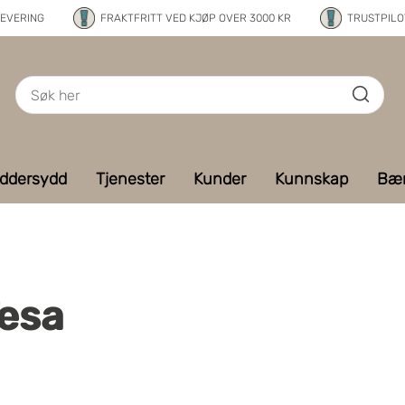
LEVERING
FRAKTFRITT VED KJØP OVER 3000 KR
TRUSTPILOT
ddersydd
Tjenester
Kunder
Kunnskap
Bær
esa