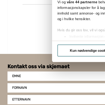
Vi og
våre 44 partnerne
beha
informasjonskapsler for å lag
innhold samt annonse- og inn
og i hvilke hensikter.
Hvis du gir oss lov, vil vi ogs
Innhente informasjon 
Identifisere enheten d
Under
mer info
kan du lese 
Kun nødvendige cook
Du kan hele tiden endre eller
Kontakt oss via skjemaet
Boxon benytter cookies for å o
gir du ditt samtykke til å bru
EMNE
FORNAVN
ETTERNAVN