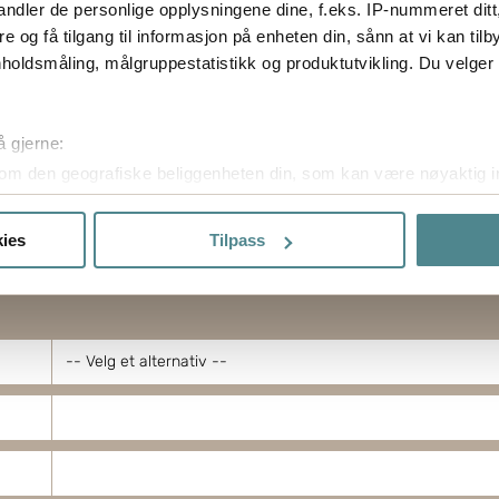
ndler de personlige opplysningene dine, f.eks. IP-nummeret ditt
re og få tilgang til informasjon på enheten din, sånn at vi kan ti
holdsmåling, målgruppestatistikk og produktutvikling. Du velge
å gjerne:
om den geografiske beliggenheten din, som kan være nøyaktig in
in ved å aktivt skanne den for bestemte karakteristikker (fingera
om hvordan dine personlige data behandles og hvordan du kan v
ies
Tilpass
 trekke tilbake ditt samtykke fra erklæringen om informasjonskap
ptimalisere nettstedet og for å forbedre besøket ditt. Ved å tilla
ke cookies. Du kan også administrere innstillingene dine ved å kli