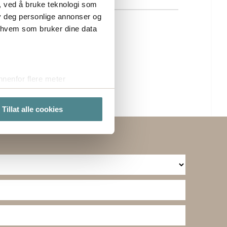
, ved å bruke teknologi som
lby deg personlige annonser og
r hvem som bruker dine data
nenfor flere meter
vtrykk)
elge hvordan de skal brukes.
Tillat alle cookies
sler.
te cookies på nettstedet vårt,
kke på "Tilpass".