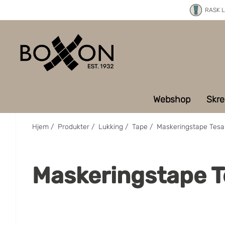
RASK 
Webshop
Skre
Hjem
/
Produkter
/
Lukking
/
Tape
/
Maskeringstape Tesa
Maskeringstape T