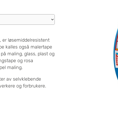
, er løsemiddelresistent
pe kalles også malertape
 på maling, glass, plast og
ngstape og rosa
pel maling.
ter av selvklebende
verkere og forbrukere.