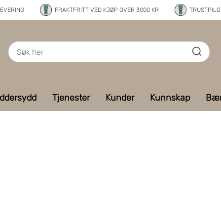
LEVERING
FRAKTFRITT VED KJØP OVER 3000 KR
TRUSTPILOT
ddersydd
Tjenester
Kunder
Kunnskap
Bær