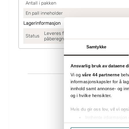
Antall i pakken
En pall inneholder
Lagerinformasjon
Leveres fra sentrallager Helsingborg. Ut
Status
påberegnes.
Samtykke
Ansvarlig bruk av dataene d
Vi og
våre 44 partnerne
beha
informasjonskapsler for å lag
innhold samt annonse- og inn
og i hvilke hensikter.
Hvis du gir oss lov, vil vi ogs
Innhente informasjon 
Identifisere enheten d