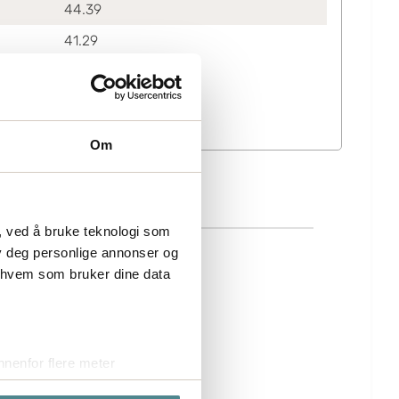
44.39
41.29
Om
, ved å bruke teknologi som
lby deg personlige annonser og
r hvem som bruker dine data
nenfor flere meter
vtrykk)