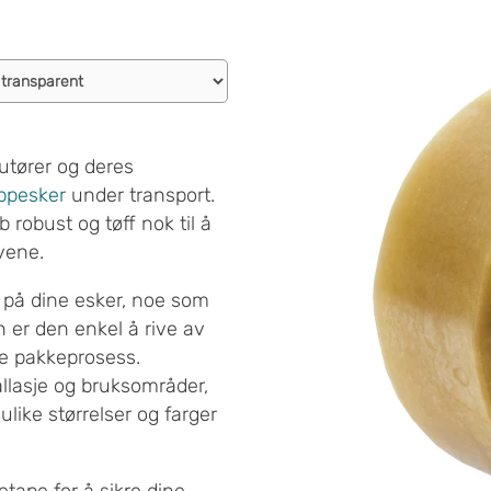
utører og deres
ppesker
under transport.
b robust og tøff nok til å
vene.
 på dine esker, noe som
n er den enkel å rive av
re pakkeprosess.
allasje og bruksområder,
 ulike størrelser og farger
etape for å sikre dine