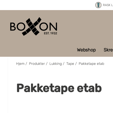
RASK 
Webshop
Skre
Hjem
/
Produkter
/
Lukking
/
Tape
/
Pakketape etab
Pakketape etab