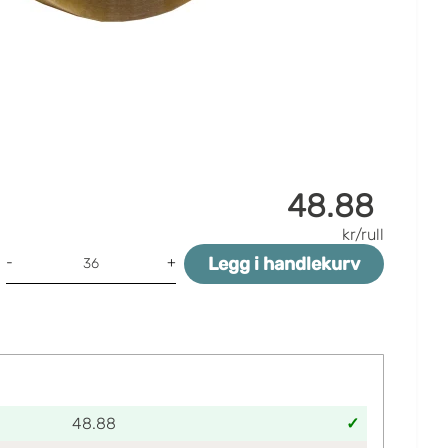
48.88
kr/rull
Legg i handlekurv
-
+
48.88