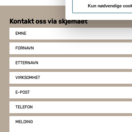
Under
mer info
kan du lese 
Kun nødvendige cook
Du kan hele tiden endre eller
Kontakt oss via skjemaet
Boxon benytter cookies for å o
gir du ditt samtykke til å bru
EMNE
FORNAVN
ETTERNAVN
VIRKSOMHET
E-POST
TELEFON
MELDING