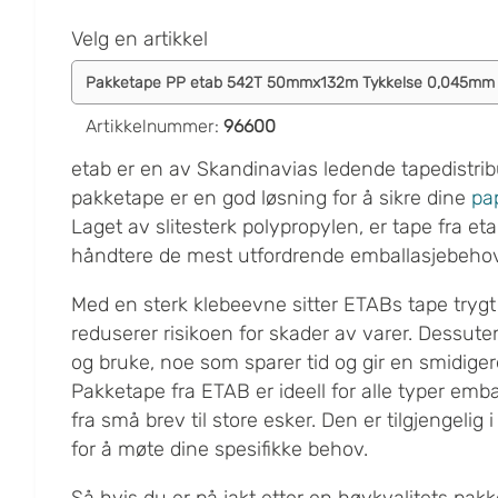
Velg en artikkel
Artikkelnummer
:
96600
etab er en av Skandinavias ledende tapedistrib
pakketape er en god løsning for å sikre dine
pa
Laget av slitesterk polypropylen, er tape fra eta
håndtere de mest utfordrende emballasjebeho
Med en sterk klebeevne sitter ETABs tape trygt
reduserer risikoen for skader av varer. Dessute
og bruke, noe som sparer tid og gir en smidige
Pakketape fra ETAB er ideell for alle typer emb
fra små brev til store esker. Den er tilgjengelig i
for å møte dine spesifikke behov.
Så hvis du er på jakt etter en høykvalitets pakk