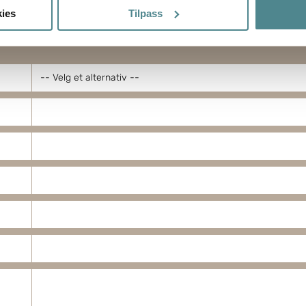
om hvordan dine personlige data behandles og hvordan du kan v
ies
Tilpass
 trekke tilbake ditt samtykke fra erklæringen om informasjonskap
ptimalisere nettstedet og for å forbedre besøket ditt. Ved å tilla
ke cookies. Du kan også administrere innstillingene dine ved å kli