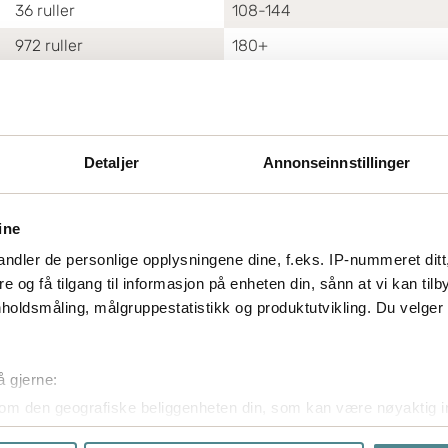
36
ruller
108-144
972
ruller
180+
videt leveringstid må
Detaljer
Annonseinnstillinger
ine
ndler de personlige opplysningene dine, f.eks. IP-nummeret ditt
re og få tilgang til informasjon på enheten din, sånn at vi kan ti
holdsmåling, målgruppestatistikk og produktutvikling. Du velge
å gjerne:
om den geografiske beliggenheten din, som kan være nøyaktig in
in ved å aktivt skanne den for bestemte karakteristikker (fingera