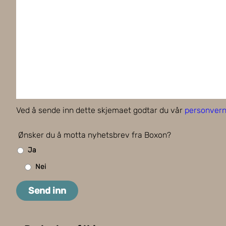
Ved å sende inn dette skjemaet godtar du vår
personvern
Ønsker du å motta nyhetsbrev fra Boxon?
Ja
Nei
Send inn