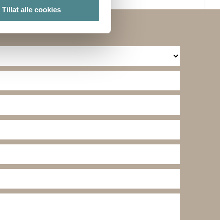
elge hvordan de skal brukes.
Tillat alle cookies
sler.
te cookies på nettstedet vårt,
kke på "Tilpass".