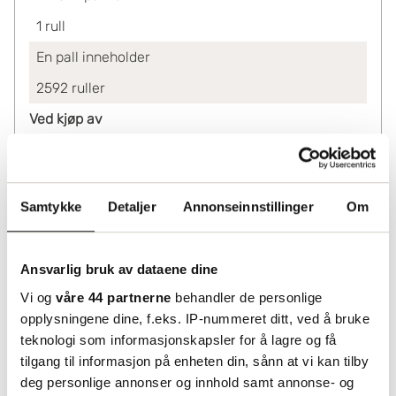
1
rull
En pall inneholder
2592
ruller
Ved kjøp av
6-30
91.20
36-66
83.72
Samtykke
Detaljer
Annonseinnstillinger
Om
72-2586
75.67
2592+
67.62
Ansvarlig bruk av dataene dine
Lagerinformasjon
Vi og
våre 44 partnerne
behandler de personlige
Status
opplysningene dine, f.eks. IP-nummeret ditt, ved å bruke
Leveres fra sentrallager Helsingborg. Utvidet
teknologi som informasjonskapsler for å lagre og få
leveringstid må påberegnes.
tilgang til informasjon på enheten din, sånn at vi kan tilby
deg personlige annonser og innhold samt annonse- og