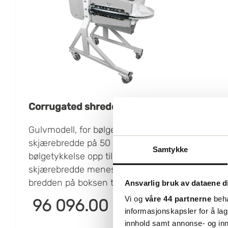
Corrugated shredder E500 M
Gulvmodell, for bølgede matter, som har en
skjærebredde på 50 cm og kan håndtere en
Samtykke
bølgetykkelse opp til 16 mm. Med
skjærebredde menes at den kutter av
bredden på boksen til 50 cm av gangen.
Ansvarlig bruk av dataene d
Du kan kjøre i kartonger som er bredere enn
Vi og
våre 44 partnerne
beha
96 096.00
kr/stk
50 cm takket være at maskinen har en åpen
informasjonskapsler for å lag
innløpsside, men der maskinen kutter av 50
innhold samt annonse- og inn