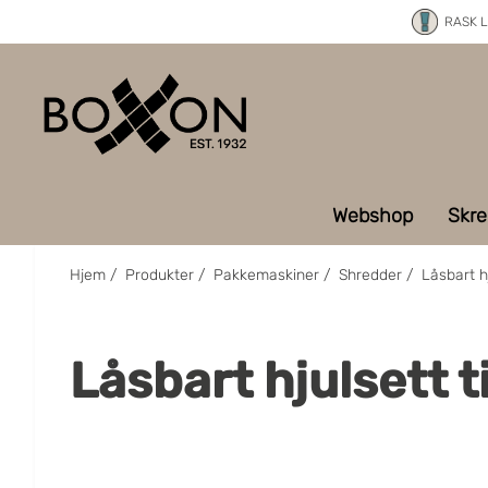
RASK 
Webshop
Skre
Hjem
/
Produkter
/
Pakkemaskiner
/
Shredder
/
Låsbart h
Låsbart hjulsett 