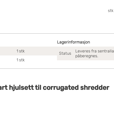
stk
Lagerinformasjon
1
stk
Leveres fra sentrall
Status
påberegnes.
1
stk
art hjulsett til corrugated shredder