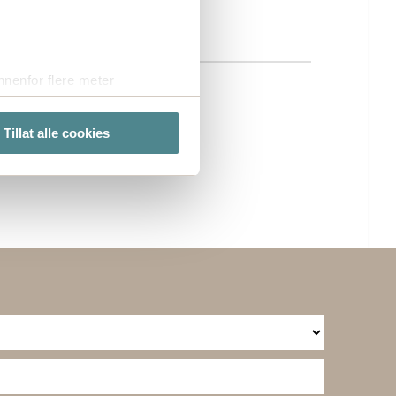
nenfor flere meter
vtrykk)
elge hvordan de skal brukes.
Tillat alle cookies
sler.
te cookies på nettstedet vårt,
kke på "Tilpass".