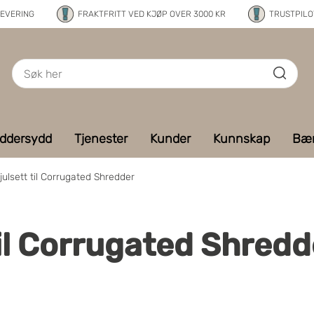
LEVERING
FRAKTFRITT VED KJØP OVER 3000 KR
TRUSTPILOT
ddersydd
Tjenester
Kunder
Kunnskap
Bær
julsett til Corrugated Shredder
til Corrugated Shredd