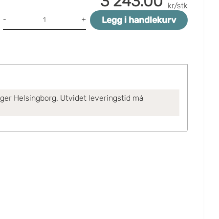
3 243.00
kr/stk
Legg i handlekurv
-
+
ager Helsingborg. Utvidet leveringstid må