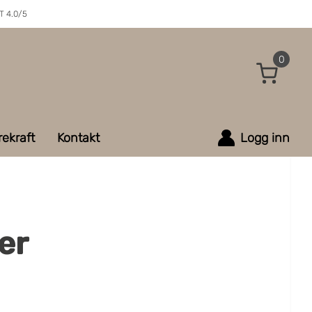
 4.0/5
0
ekraft
Kontakt
Logg inn
er