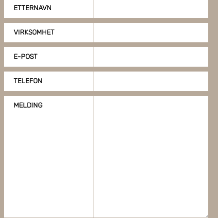
Du kan også administrere innstillingene dine ved å klikke
ETTERNAVN
på "Tilpass".
VIRKSOMHET
E-POST
TELEFON
MELDING