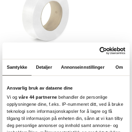
PP-bånd 12x0,60mm 200/190
3000m
Samtykke
Detaljer
Annonseinnstillinger
Om
PP-bånd laget av polypropylen og
med preget overflate. Denne PP-
Ansvarlig bruk av dataene dine
bånd fungerer for hel- og
Vi og
våre 44 partnerne
behandler de personlige
halvautomatiske stroppemaskiner.
opplysningene dine, f.eks. IP-nummeret ditt, ved å bruke
Innvendig diameter: 200/190 mm.
teknologi som informasjonskapsler for å lagre og få
Bruddstyrke 156kg. Farge: HvitFor
535.00
tilgang til informasjon på enheten din, sånn at vi kan tilby
kr/rull
best lastsikring anbefaler vi at du
deg personlige annonser og innhold samt annonse- og
først bruker pakkebånd rundt