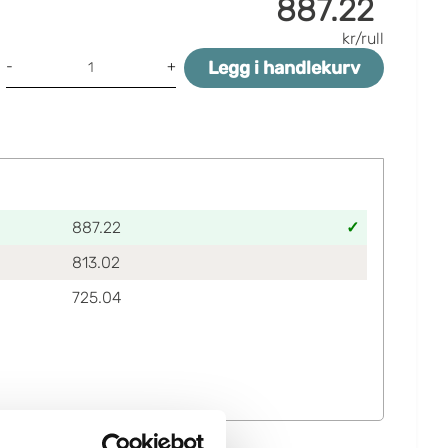
887.22
kr/rull
Legg i handlekurv
-
+
887.22
813.02
725.04