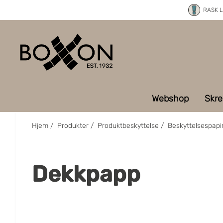
RASK 
Webshop
Skre
Hjem
/
Produkter
/
Produktbeskyttelse
/
Beskyttelsespapi
Dekkpapp