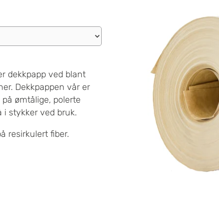
er dekkpapp ved blant
oner. Dekkpappen vår er
 på ømtålige, polerte
gå i stykker ved bruk.
resirkulert fiber.