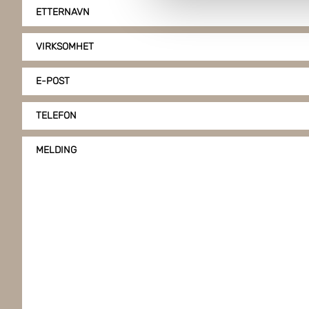
gir du ditt samtykke til å bru
ETTERNAVN
VIRKSOMHET
E-POST
TELEFON
MELDING