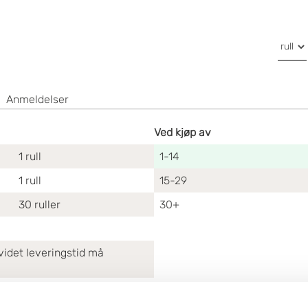
Anmeldelser
Ved kjøp av
1
rull
1-14
1
rull
15-29
30
ruller
30+
videt leveringstid må