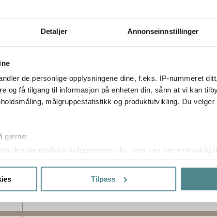
Detaljer
Annonseinnstillinger
ine
ndler de personlige opplysningene dine, f.eks. IP-nummeret ditt
re og få tilgang til informasjon på enheten din, sånn at vi kan ti
holdsmåling, målgruppestatistikk og produktutvikling. Du velge
å gjerne:
om den geografiske beliggenheten din, som kan være nøyaktig in
in ved å aktivt skanne den for bestemte karakteristikker (fingera
om hvordan dine personlige data behandles og hvordan du kan v
ies
Tilpass
 trekke tilbake ditt samtykke fra erklæringen om informasjonskap
ptimalisere nettstedet og for å forbedre besøket ditt. Ved å tilla