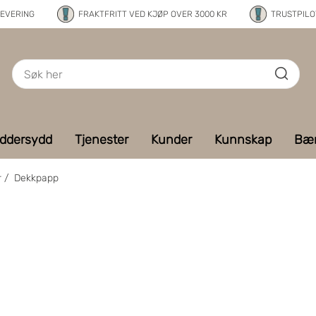
LEVERING
FRAKTFRITT VED KJØP OVER 3000 KR
TRUSTPILOT
ddersydd
Tjenester
Kunder
Kunnskap
Bær
r
/
Dekkpapp