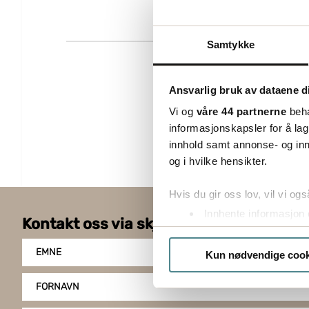
Samtykke
Ansvarlig bruk av dataene d
Vi og
våre 44 partnerne
beha
informasjonskapsler for å lag
innhold samt annonse- og inn
og i hvilke hensikter.
Hvis du gir oss lov, vil vi ogs
Innhente informasjon 
Kontakt oss via skjemaet
Identifisere enheten d
Under
mer info
kan du lese 
EMNE
Kun nødvendige cook
Du kan hele tiden endre eller
FORNAVN
Boxon benytter cookies for å o