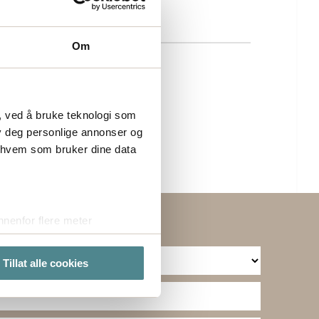
Om
, ved å bruke teknologi som
lby deg personlige annonser og
r hvem som bruker dine data
nenfor flere meter
vtrykk)
elge hvordan de skal brukes.
Tillat alle cookies
sler.
te cookies på nettstedet vårt,