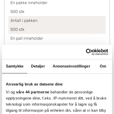
En pakke inneholder
500
stk
Antall i pakken
500
stk
En pall inneholder
4000
stk
Ved kjøp av
500-3500
5.82
Samtykke
Detaljer
Annonseinnstillinger
Om
4000-7500
5.28
8000+
4.51
Ansvarlig bruk av dataene dine
Lagerinformasjon
Vi og
våre 44 partnerne
behandler de personlige
opplysningene dine, f.eks. IP-nummeret ditt, ved å bruke
Status
teknologi som informasjonskapsler for å lagre og få
Leveres fra sentrallager Helsingborg. Utvidet
tilgang til informasjon på enheten din, sånn at vi kan tilby