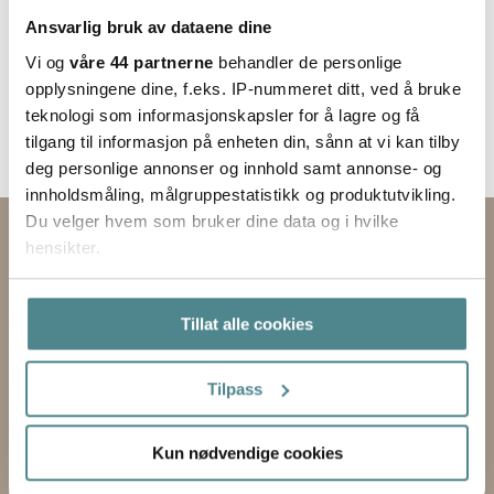
Ansvarlig bruk av dataene dine
Vi og
våre 44 partnerne
behandler de personlige
opplysningene dine, f.eks. IP-nummeret ditt, ved å bruke
teknologi som informasjonskapsler for å lagre og få
tilgang til informasjon på enheten din, sånn at vi kan tilby
deg personlige annonser og innhold samt annonse- og
innholdsmåling, målgruppestatistikk og produktutvikling.
Du velger hvem som bruker dine data og i hvilke
Kontakt oss via skjemaet
hensikter.
EMNE
Hvis du gir oss lov, vil vi også gjerne:
Tillat alle cookies
Innhente informasjon om den geografiske
FORNAVN
beliggenheten din, som kan være nøyaktig innenfor
flere meter
Tilpass
ETTERNAVN
Identifisere enheten din ved å aktivt skanne den
for bestemte karakteristikker (fingeravtrykk)
Kun nødvendige cookies
VIRKSOMHET
Under
mer info
kan du lese om hvordan dine personlige
data behandles og hvordan du kan velge hvordan de skal