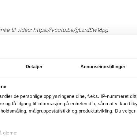
nke til video:
https://youtu.be/gLzrdSw16pg
Detaljer
Annonseinnstillinger
ine
ndler de personlige opplysningene dine, f.eks. IP-nummeret ditt
re og få tilgang til informasjon på enheten din, sånn at vi kan ti
holdsmåling, målgruppestatistikk og produktutvikling. Du velge
å gjerne: