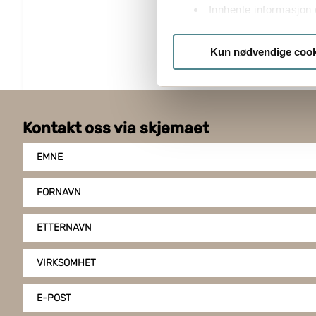
Innhente informasjon 
Identifisere enheten d
Under
mer info
kan du lese 
Kun nødvendige cook
Du kan hele tiden endre eller
Boxon benytter cookies for å o
gir du ditt samtykke til å bru
Kontakt oss via skjemaet
EMNE
FORNAVN
ETTERNAVN
VIRKSOMHET
E-POST