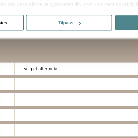
om den geografiske beliggenheten din, som kan være nøyaktig in
in ved å aktivt skanne den for bestemte karakteristikker (fingera
om hvordan dine personlige data behandles og hvordan du kan v
ies
Tilpass
 trekke tilbake ditt samtykke fra erklæringen om informasjonskap
ptimalisere nettstedet og for å forbedre besøket ditt. Ved å tilla
ke cookies. Du kan også administrere innstillingene dine ved å kli