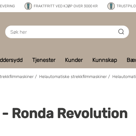
LEVERING
FRAKTFRITT VED KJØP OVER 3000 KR
TRUSTPILOT
ddersydd
Tjenester
Kunder
Kunnskap
Bær
trekkfilmmaskiner
/
Helautomatiske strekkfilmmaskiner
/
Helautomati
 - Ronda Revolution