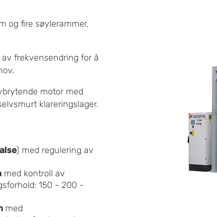
m og fire søylerammer,
av frekvensendring for å
hov.
lvbrytende motor med
selvsmurt klareringslager.
alse
) med regulering av
m
med kontroll av
sforhold: 150 - 200 -
m
med