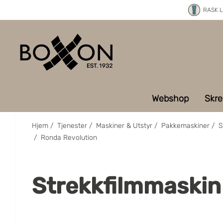
RASK 
Webshop
Skre
Hjem
/
Tjenester
/
Maskiner & Utstyr
/
Pakkemaskiner
/
S
/
Ronda Revolution
Strekkfilmmaskin