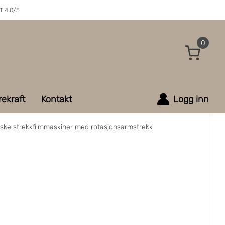
 4.0/5
0
ekraft
Kontakt
Logg inn
ske strekkfilmmaskiner med rotasjonsarmstrekk