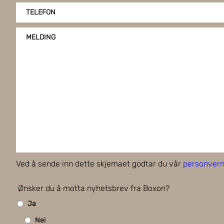
TELEFON
MELDING
Ved å sende inn dette skjemaet godtar du vår
personvern
Ønsker du å motta nyhetsbrev fra Boxon?
Ja
Nei