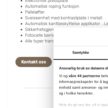
Elektronisk pressplate
Automatisk roping funksjon
Palleløfter
Sveiseenhet med kontrastplate I metall
Automatisk kantbeskyttelse applikator .
Le
Sikkerhetsgjerder med dører
Fotocelle barrierer
Alle typer transportbånd
Samtykke
Kontakt oss
Ansvarlig bruk av dataene d
Vi og
våre 44 partnerne
beha
informasjonskapsler for å lag
innhold samt annonse- og inn
og i hvilke hensikter.
Hvis du gir oss lov, vil vi ogs