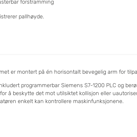
justerbar forstramming
strerer pallhøyde.
t er montert på én horisontalt bevegelig arm for tilpas
inkludert programmerbar Siemens S7-1200 PLC og berør
for å beskytte det mot utilsiktet kollisjon eller uautor
ratøren enkelt kan kontrollere maskinfunksjonene.