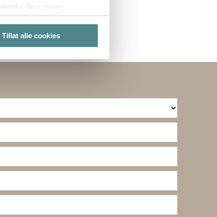
nenfor flere meter
vtrykk)
elge hvordan de skal brukes.
Tillat alle cookies
sler.
te cookies på nettstedet vårt,
kke på "Tilpass".