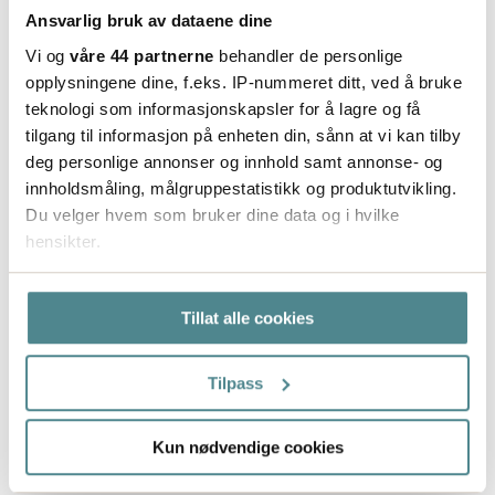
Ansvarlig bruk av dataene dine
Vi og
våre 44 partnerne
behandler de personlige
opplysningene dine, f.eks. IP-nummeret ditt, ved å bruke
teknologi som informasjonskapsler for å lagre og få
tilgang til informasjon på enheten din, sånn at vi kan tilby
deg personlige annonser og innhold samt annonse- og
innholdsmåling, målgruppestatistikk og produktutvikling.
Du velger hvem som bruker dine data og i hvilke
hensikter.
Hvis du gir oss lov, vil vi også gjerne:
Tillat alle cookies
Innhente informasjon om den geografiske
beliggenheten din, som kan være nøyaktig innenfor
flere meter
Tilpass
Identifisere enheten din ved å aktivt skanne den
for bestemte karakteristikker (fingeravtrykk)
Kun nødvendige cookies
Under
mer info
kan du lese om hvordan dine personlige
data behandles og hvordan du kan velge hvordan de skal