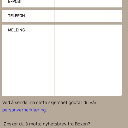
E-POST
TELEFON
MELDING
Ved å sende inn dette skjemaet godtar du vår
personvernerklæring
.
Ønsker du å motta nyhetsbrev fra Boxon?