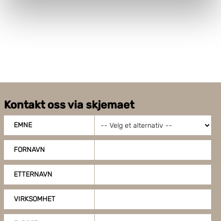
brukes. Du kan hele tiden endre eller trekke tilbake ditt
samtykke fra erklæringen om informasjonskapsler.
Boxon benytter cookies for å optimalisere nettstedet og
for å forbedre besøket ditt. Ved å tillate cookies på
nettstedet vårt, gir du ditt samtykke til å bruke cookies.
Du kan også administrere innstillingene dine ved å klikke
på "Tilpass".
Kontakt oss via skjemaet
EMNE
FORNAVN
ETTERNAVN
VIRKSOMHET