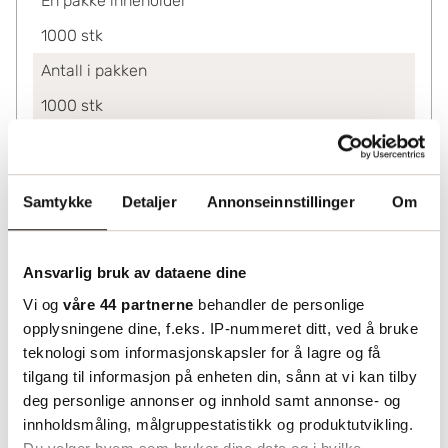
En pakke inneholder
1000
stk
Antall i pakken
1000
stk
Ved kjøp av
1000-9000
0.13
Samtykke
Detaljer
Annonseinnstillinger
Om
10000+
0.12
Lagerinformasjon
Ansvarlig bruk av dataene dine
Status
Vi og
våre 44 partnerne
behandler de personlige
Leveres fra sentrallager Helsingborg. Utvidet
opplysningene dine, f.eks. IP-nummeret ditt, ved å bruke
leveringstid må påberegnes.
teknologi som informasjonskapsler for å lagre og få
tilgang til informasjon på enheten din, sånn at vi kan tilby
deg personlige annonser og innhold samt annonse- og
innholdsmåling, målgruppestatistikk og produktutvikling.