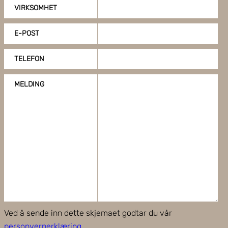
på "Tilpass".
VIRKSOMHET
E-POST
TELEFON
MELDING
Ved å sende inn dette skjemaet godtar du vår
personvernerklæring
.