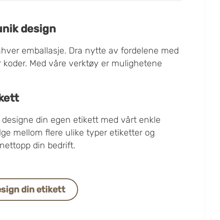
unik design
nhver emballasje. Dra nytte av fordelene med
ler koder. Med våre verktøy er mulighetene
kett
å designe din egen etikett med vårt enkle
ge mellom flere ulike typer etiketter og
nettopp din bedrift.
sign din etikett