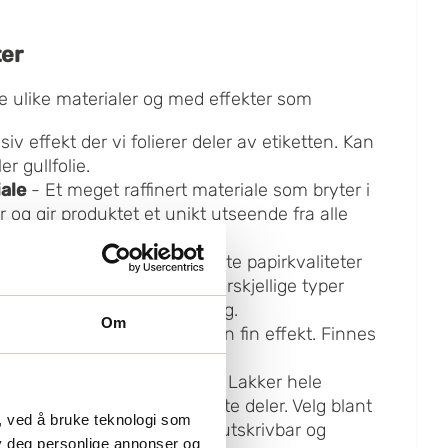
ter
kke ulike materialer og med effekter som
iv effekt der vi folierer deler av etiketten. Kan
r gullfolie.
ale
- Et meget raffinert materiale som bryter i
 og gir produktet et unikt utseende fra alle
ning.
e
-Tykke og kraftig strukturerte papirkvaliteter
riale. De passer til mange forskjellige typer
rflaten gir et eksklusivt preg.
Om
apebestandig overflate og en fin effekt. Finnes
matt og soft touch.
beskyttelse og en fin effekt. Lakker hele
 av den for å fremheve enkelte deler. Velg blant
, ved å bruke teknologi som
 og blank. Finnes både som utskrivbar og
lby deg personlige annonser og