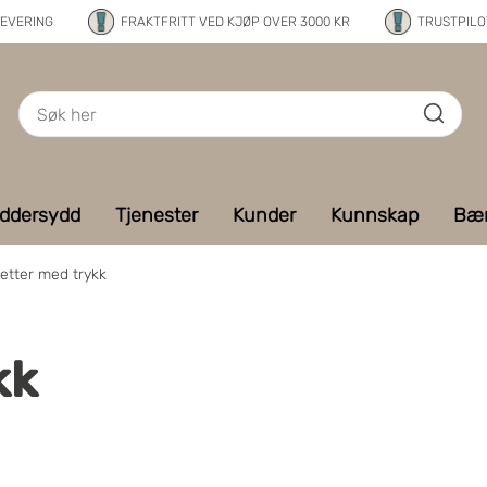
LEVERING
FRAKTFRITT VED KJØP OVER 3000 KR
TRUSTPILOT
ddersydd
Tjenester
Kunder
Kunnskap
Bær
ketter med trykk
kk