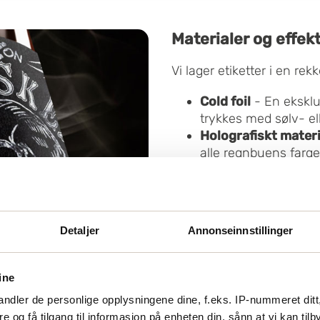
Materialer og effek
Vi lager etiketter i en re
Cold foil
- En eksklus
trykkes med sølv- elle
Holografiskt materi
alle regnbuens farger
vinkler og i all belys
Vinetikettmaterial
kalles vinetikettmate
produkter. Den ru ove
Detaljer
Annonseinnstillinger
Laminat -
Gir en skr
i kvalitetene blank, 
Lakk -
Gir en ekstra 
ine
etiketten eller deler
ndler de personlige opplysningene dine, f.eks. IP-nummeret ditt
flere nivåer av matt
re og få tilgang til informasjon på enheten din, sånn at vi kan ti