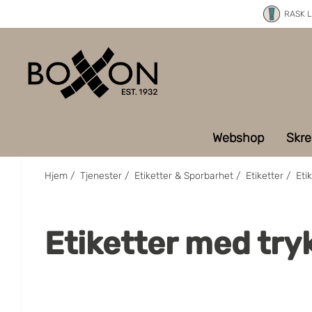
RASK 
Webshop
Skre
Hjem
/
Tjenester
/
Etiketter & Sporbarhet
/
Etiketter
/
Eti
Etiketter med try