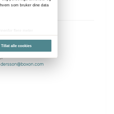
r hvem som bruker dine data
nenfor flere meter
:
vtrykk)
elge hvordan de skal brukes.
Tillat alle cookies
sson
sler.
er
te cookies på nettstedet vårt,
ndersson@boxon.com
kke på "Tilpass".