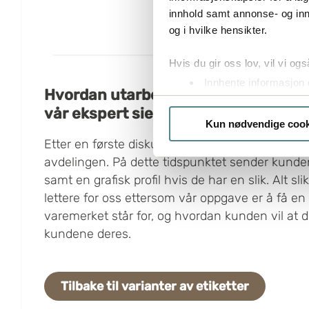
innhold samt annonse- og inn
og i hvilke hensikter.
Hvis du gir oss lov, vil vi ogs
Innhente informasjon 
Hvordan utarbeider man en profilert
Identifisere enheten d
vår ekspert sier.
Under
mer info
kan du lese 
Kun nødvendige cook
Du kan hele tiden endre eller
Etter en første diskusjon med kunden utarbeider
avdelingen. På dette tidspunktet sender kunden
Boxon benytter cookies for å o
samt en grafisk profil hvis de har en slik. Alt sli
gir du ditt samtykke til å bru
lettere for oss ettersom vår oppgave er å få en
varemerket står for, og hvordan kunden vil at de
kundene deres.
Tilbake til varianter av etiketter