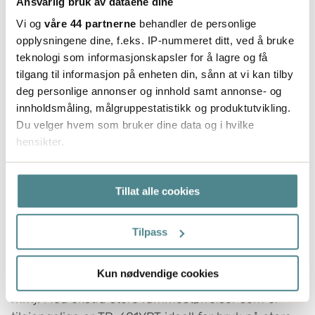
Ansvarlig bruk av dataene dine
Vi og
våre 44 partnerne
behandler de personlige
opplysningene dine, f.eks. IP-nummeret ditt, ved å bruke
teknologi som informasjonskapsler for å lagre og få
tilgang til informasjon på enheten din, sånn at vi kan tilby
deg personlige annonser og innhold samt annonse- og
innholdsmåling, målgruppestatistikk og produktutvikling.
Du velger hvem som bruker dine data og i hvilke
hensikter.
Hvis du gir oss lov, vil vi også gjerne:
Tillat alle cookies
Innhente informasjon om den geografiske
TP-601YPT Automatisk Bandmaskin
beliggenheten din, som kan være nøyaktig innenfor
for PET og PP-båndning
flere meter
Tilpass
Identifisere enheten din ved å aktivt skanne den
TP-601YPT er en automatisk båndingsmaskin med
for bestemte karakteristikker (fingeravtrykk)
Kun nødvendige cookies
sidesveis for PP- og PET-bånding (9 mm - 15,5
Under
mer info
kan du lese om hvordan dine personlige
mm). Med ekstra store rammestørrelser som er
data behandles og hvordan du kan velge hvordan de skal