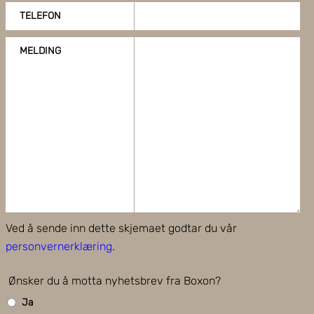
TELEFON
MELDING
Ved å sende inn dette skjemaet godtar du vår
personvernerklæring
.
Ønsker du å motta nyhetsbrev fra Boxon?
Ja