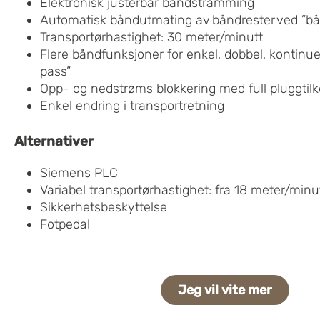
Elektronisk justerbar båndstramming
Automatisk
båndutmating
av
båndrester
ved
”
bå
Transportørhastighet: 30 meter/minutt
Flere båndfunksjoner for enkel, dobbel, kontinuer
pass”
Opp- og nedstrøms blokkering med full pluggtilk
Enkel endring i transportretning
Alternativer
Siemens PLC
Variabel transportørhastighet: fra 18 meter/minu
Sikkerhetsbeskyttelse
Fotpedal
Jeg vil vite mer