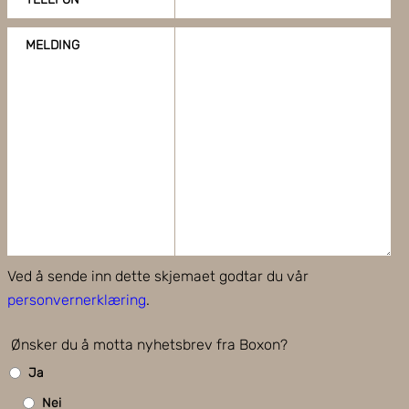
MELDING
Ved å sende inn dette skjemaet godtar du vår
personvernerklæring
.
Ønsker du å motta nyhetsbrev fra Boxon?
Ja
Nei