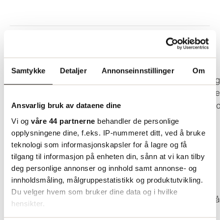
Tauris Transit 601BP med presse
Samtykke
Detaljer
Annonseinnstillinger
Om
Tauris Transit TP-601BP er en helautomatisk båndi
transportbånd og kompresjonspresse. Det er en enkel 
båndingsmaskin for generelle bruksformål på marked
Ansvarlig bruk av dataene dine
Vi og
våre 44 partnerne
behandler de personlige
Tekniske spesifikasjoner
opplysningene dine, f.eks. IP-nummeret ditt, ved å bruke
teknologi som informasjonskapsler for å lagre og få
Pålitelig og robust båndhode
tilgang til informasjon på enheten din, sånn at vi kan tilby
Med pneumatisk presse
deg personlige annonser og innhold samt annonse- og
Automatisk båndinnmating
innholdsmåling, målgruppestatistikk og produktutvikling.
Elektronisk justerbar båndstramming
Du velger hvem som bruker dine data og i hvilke
Automatisk
båndutmating
av
båndrester
ved
”
bå
hensikter.
Transportørhastighet: 30 meter/minutt