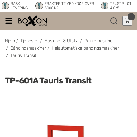
RASK
FRAKTFRITT VED KJØP OVER
TRUSTPILOT
LEVERING
3000 KR
4.0/5
Hjem
/
Tjenester
/
Maskiner & Utstyr
/
Pakkemaskiner
/
Båndingsmaskiner
/
Helautomatiske båndingsmaskiner
/
Tauris Transit
TP-601A Tauris Transit