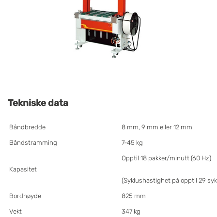
Tekniske data
Båndbredde
8 mm, 9 mm eller 12 mm
Båndstramming
7-45 kg
Opptil 18 pakker/minutt (60 Hz)
Kapasitet
(Syklushastighet på opptil 29 sy
Bordhøyde
825 mm
Vekt
347 kg