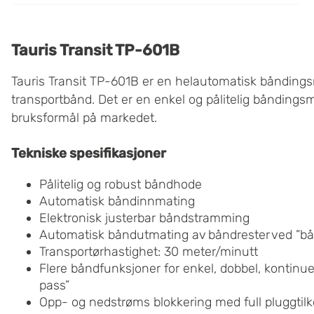
Tauris Transit TP-601B
Tauris Transit TP-601B er en helautomatisk båndin
transportbånd. Det er en enkel og pålitelig båndingsm
bruksformål på markedet.
Tekniske spesifikasjoner
Pålitelig og robust båndhode
Automatisk båndinnmating
Elektronisk justerbar båndstramming
Automatisk
båndutmating
av
båndrester
ved
”
bå
Transportørhastighet: 30 meter/minutt
Flere båndfunksjoner for enkel, dobbel, kontinuer
pass”
Opp- og nedstrøms blokkering med full pluggtilk